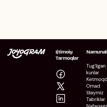
Ijtimoiy
Namunal
Tarmoqlar
Tug‘ilgan
kunlar
Ketmoq
Omad
tilaymiz
Tabriklar
Nafaqag