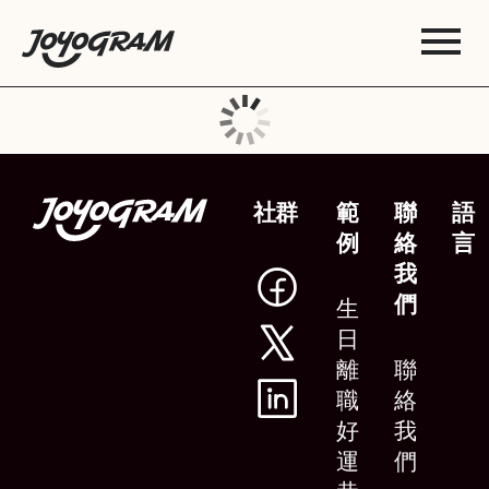
社群
範
聯
語
例
絡
言
我
們
生
日
離
聯
職
絡
好
我
運
們