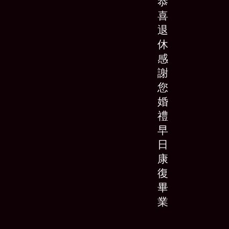
恭
喜
退
休
感
謝
您
婚
禮
早
日
康
復
畢
業