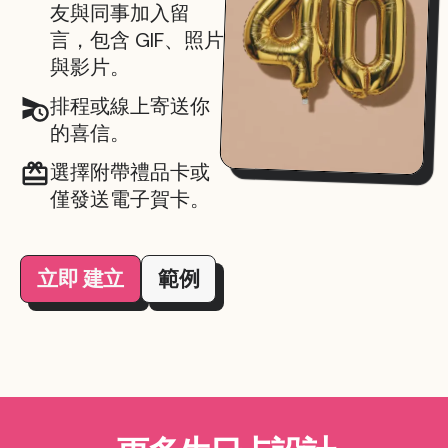
友與同事加入留
言，包含 GIF、照片
與影片。
排程或線上寄送你
的喜信。
選擇附帶禮品卡或
僅發送電子賀卡。
立即 建立
範例