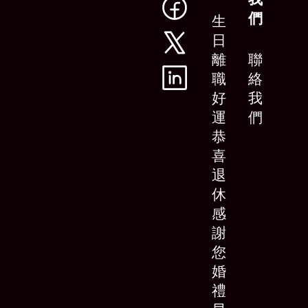
們
生
日
離
聯
職
絡
好
我
運
們
恭
喜
退
休
感
謝
您
婚
禮