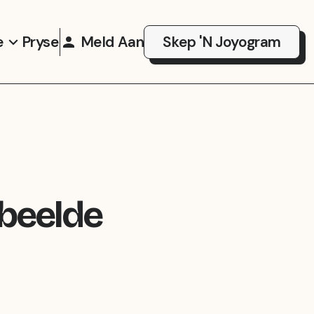
e
Pryse
Meld Aan
Skep 'n Joyogram
beelde