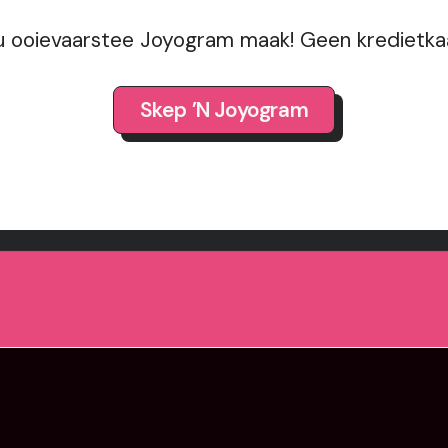
u ooievaarstee Joyogram maak! Geen kredietkaa
Skep ’n Joyogram