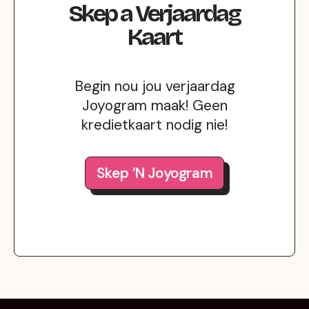
Skep
a
Verjaardag
Kaart
Begin nou jou verjaardag
Joyogram maak! Geen
kredietkaart nodig nie!
Skep ’n Joyogram