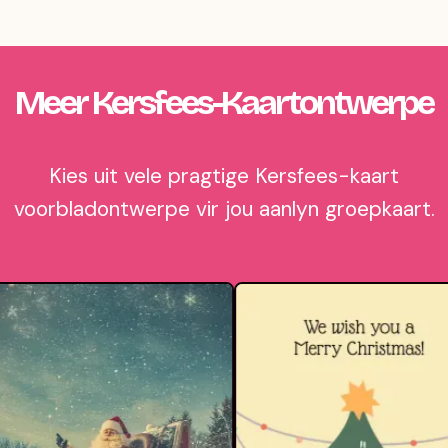
Meer Kersfees-Kaartontwerpe
Kies uit vele pragtige Kersfees-kaart
voorbladontwerpe vir jou aanlyn groepkaart.