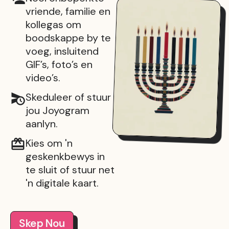
vriende, familie en
kollegas om
boodskappe by te
voeg, insluitend
GIF’s, foto’s en
video’s.
Skeduleer of stuur
jou Joyogram
aanlyn.
Kies om 'n
geskenkbewys in
te sluit of stuur net
'n digitale kaart.
Skep Nou