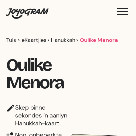
Tuis
eKaartjies
Hanukkah
Oulike Menora
Oulike
Menora
Skep binne
sekondes ’n aanlyn
Hanukkah-kaart.
Nooi onbeperkte