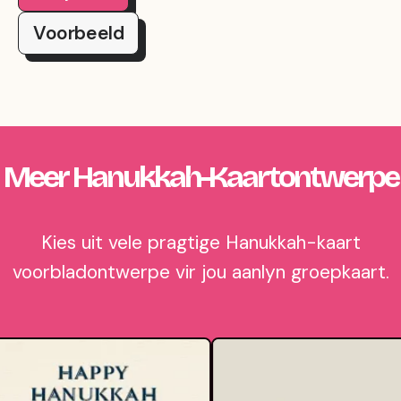
Voorbeeld
Meer Hanukkah-Kaartontwerpe
Kies uit vele pragtige Hanukkah-kaart
voorbladontwerpe vir jou aanlyn groepkaart.