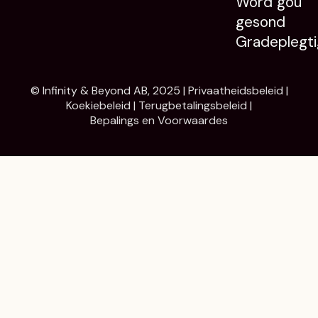
Word gou
gesond
Gradeplegti
© Infinity & Beyond AB, 2025 |
Privaatheidsbeleid
|
Koekiebeleid
|
Terugbetalingsbeleid
|
Bepalings en Voorwaardes