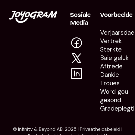
Sosiale
Voorbeelde
Media
Verjaarsdae
Vertrek
Sterkte
Baie geluk
Aftrede
Dankie
Troues
Word gou
gesond
Gradeplegti
© Infinity & Beyond AB, 2025 |
Privaatheidsbeleid
|