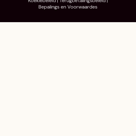
Koekiebeleid
|
Terugbetalingsbeleid
|
Bepalings en Voorwaardes