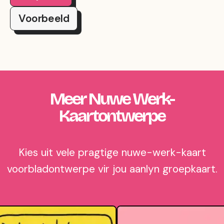
Voorbeeld
Meer Nuwe Werk-
Kaartontwerpe
Kies uit vele pragtige nuwe-werk-kaart
voorbladontwerpe vir jou aanlyn groepkaart.