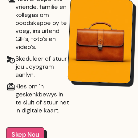
vriende, familie en
kollegas om
boodskappe by te
voeg, insluitend
GIF’s, foto’s en
video’s.
Skeduleer of stuur
jou Joyogram
aanlyn.
Kies om 'n
geskenkbewys in
te sluit of stuur net
'n digitale kaart.
Skep Nou