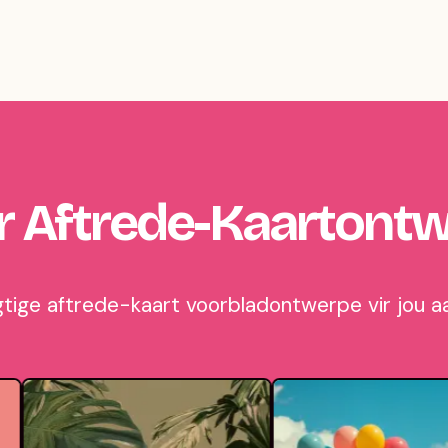
 Aftrede-Kaartont
agtige aftrede-kaart voorbladontwerpe vir jou a