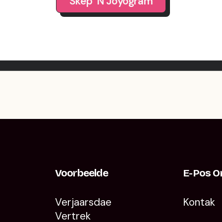
Skep ’n Joyogram
Voorbeelde
E-Pos O
Verjaarsdae
Kontak
Vertrek