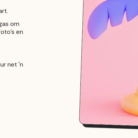
rt.
egas om
foto’s en
ur net 'n