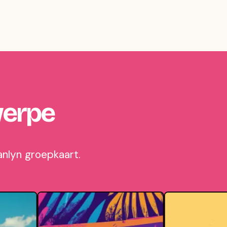
werpe
anlyn groepkaart.