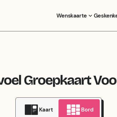
Wenskaarte
Geskenk
oel Groepkaart Voo
Kaart
Bord