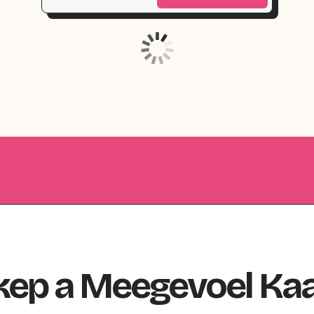
kep
a
Meegevoel
Kaa