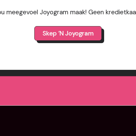
ou meegevoel Joyogram maak! Geen kredietkaar
Skep ’n Joyogram