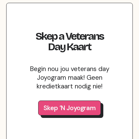
Skep
a
Veterans
Day
Kaart
Begin nou jou veterans day
Joyogram maak! Geen
kredietkaart nodig nie!
Skep ’n Joyogram