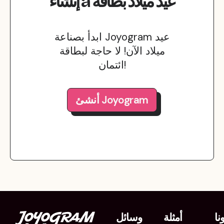
عيد ميلاد
بطاقة
a
إنشاء
ابدأ بصناعة Joyogram عيد
ميلاد الآن! لا حاجة لبطاقة
ائتمان!
أنشئ Joyogram
نا
أمثلة
وسائل