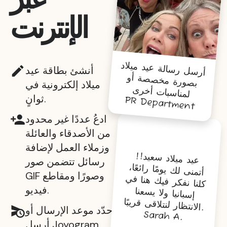
الإنترنت
أرسل رسالة عيد ميلاد
أنشئ بطاقة عيد
بصورة مخصصة أو
ميلاد إلكترونية في
لمناسبات أخرى
ثوانٍ.
PR Department
ادعُ عددًا غير محدود
من الأصدقاء والعائلة
وزملاء العمل لإضافة
عيد ميلاد سعيد!!
رسائل تتضمن صور
أتمنى لك يومًا رائعًا،
GIF وصورًا ومقاطع
كلنا نفكر فيك هنا في
فيديو.
إسبانيا ولا يسعنا
الانتظار لنتلاقى قريبًا
.
حدّد موعد الإرسال أو
Sarah A.
أرسل Joyogram