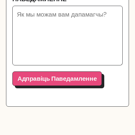
Адправіць Паведамленне