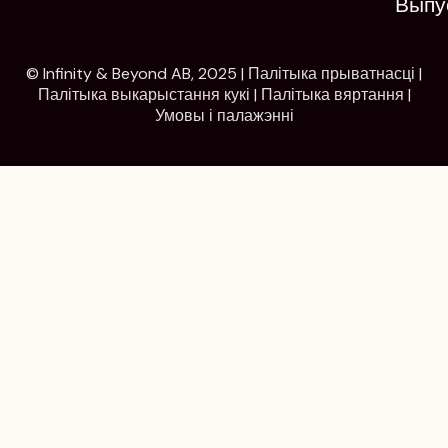
Выпу
© Infinity & Beyond AB, 2025 |
Палітыка прыватнасці
|
Палітыка выкарыстання кукі
|
Палітыка вяртання
|
Умовы і палажэнні