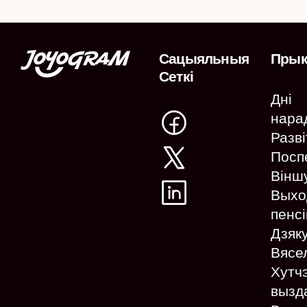
Сацыяльныя
Пры
Сеткі
Дні
нара
Разв
Посп
Вінш
Выхо
пенс
Дзяк
Вясе
Хутч
вызд