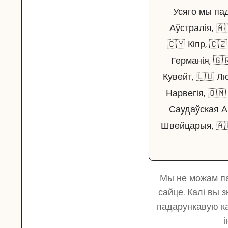
Усяго мы пад
Аўстралія, 🇦
🇨🇾 Кіпр, 🇨
Германія, 🇬
Кувейт, 🇱🇺 Л
Нарвегія, 🇴🇲
Саудаўская Ар
Швейцарыя, 🇦
Мы не можам па
сайце. Калі вы 
падарункавую кар
і