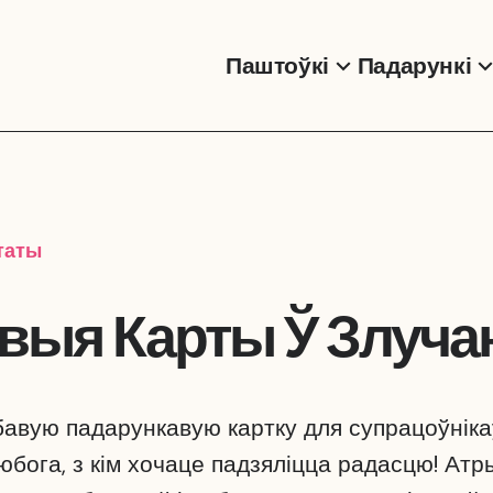
Паштоўкі
Падарункі
таты
выя Карты Ў Злуч
авую падарункавую картку для супрацоўнікаў,
любога, з кім хочаце падзяліцца радасцю! Ат