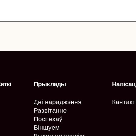
еткі
Прыклады
Напісац
Дні нараджэння
Кантакт
Развітанне
Поспехаў
Віншуем