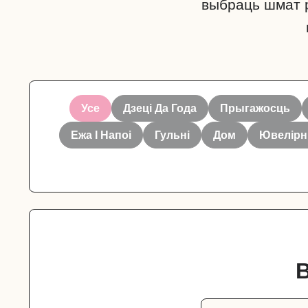
выбраць шмат р
Усе
Дзеці Да Года
Прыгажосць
Ежа І Напоі
Гульні
Дом
Ювелір
В