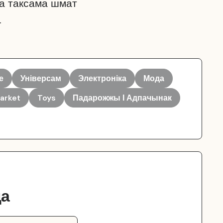
 а таксама шмат
.
е
Універсам
Электроніка
Мода
arket
Toys
Падарожжы І Адпачынак
ца