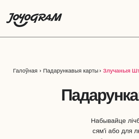
Галоўная
Падарункавыя карты
Злучаныя Ш
Падарунка
Набывайце лічб
сям’і або для 