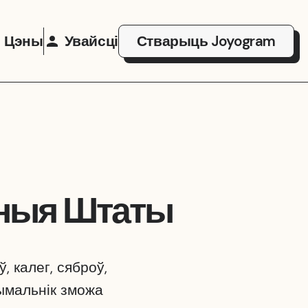
Цэны
Увайсці
Стварыць Joyogram
аныя Штаты
 калег, сяброў,
рымальнік зможа