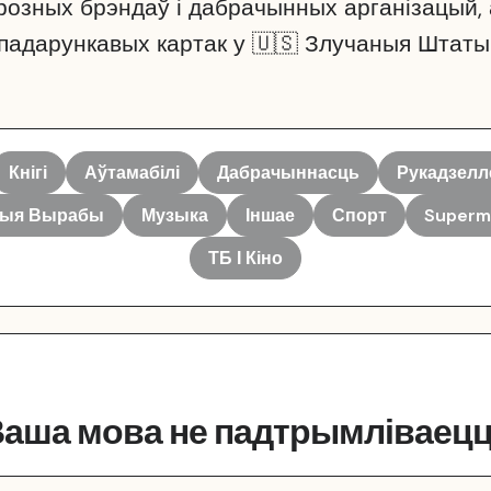
озных брэндаў і дабрачынных арганізацый,
падарункавых картак у 🇺🇸 Злучаныя Штаты
Кнігі
Аўтамабілі
Дабрачыннасць
Рукадзелл
ныя Вырабы
Музыка
Іншае
Спорт
Superm
ТБ І Кіно
аша мова не падтрымліваец