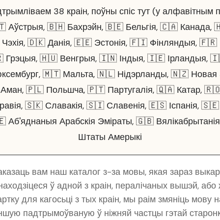
трымліваем 38 краін, поўны спіс тут (у алфавітным п
🇹 Аўстрыя, 🇧🇭 Бахрэйн, 🇧🇪 Бельгія, 🇨🇦 Канада, 
 Чэхія, 🇩🇰 Данія, 🇪🇪 Эстонія, 🇫🇮 Фінляндыя, 🇫
 Грэцыя, 🇭🇺 Венгрыя, 🇮🇳 Індыя, 🇮🇪 Ірландыя, 🇮
юксембург, 🇲🇹 Мальта, 🇳🇱 Нідэрланды, 🇳🇿 Новая
 Аман, 🇵🇱 Польшча, 🇵🇹 Партугалія, 🇶🇦 Катар, 🇷
авія, 🇸🇰 Славакія, 🇸🇮 Славенія, 🇪🇸 Іспанія, 🇸
 Аб'яднаныя Арабскія Эміраты, 🇬🇧 Вялікабрытанія
Штаты Амерыкі
казаць вам наш каталог з-за мовы, якая зараз выка
знаходзіцеся ў адной з краін, пералічаных вышэй, аб
тку для кагосьці з тых краін, мы раім змяніць мову 
ншую падтрымоўваную ў ніжняй частцы гэтай старонк