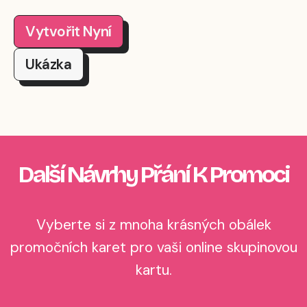
Vytvořit Nyní
Ukázka
Další Návrhy Přání K Promoci
Vyberte si z mnoha krásných obálek
promočních karet pro vaši online skupinovou
kartu.