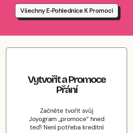
Všechny E‑pohlednice K Promoci
Vytvořit
a
Promoce
Přání
Začněte tvořit svůj
Joyogram „promoce“ hned
teď! Není potřeba kreditní