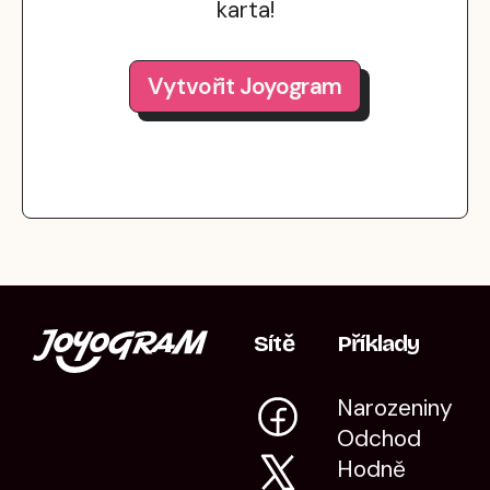
karta!
Vytvořit Joyogram
Sítě
Příklady
Narozeniny
Odchod
Hodně