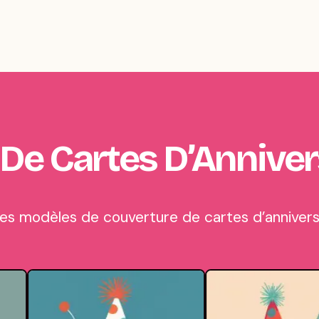
 De Cartes D’Anniver
s modèles de couverture de cartes d’anniversa