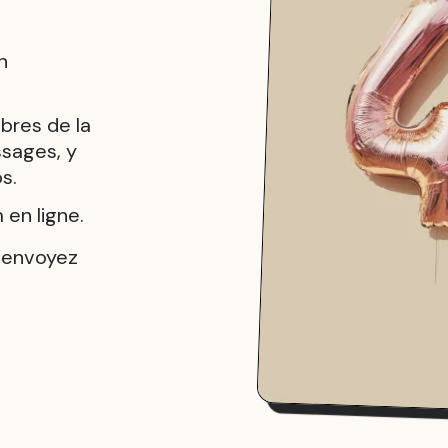
n
bres de la
ssages, y
s.
en ligne.
u envoyez