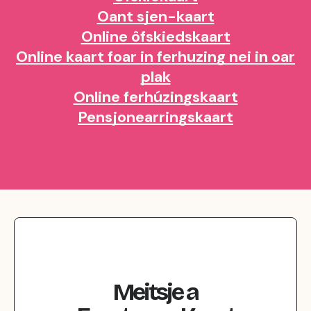
Oant sjen-kaart
Online ôfskiedskaart
Online kaart foar in ferhuzing nei in oar
plak
Online ferhúzingskaart
Pensjonearringskaart
Meitsje
a