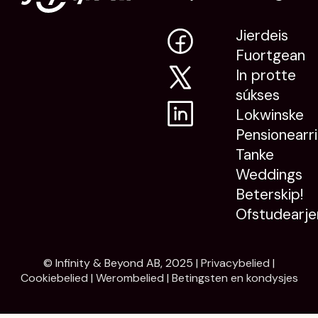
Jierdeis
Fuortgean
In protte
súkses
Lokwinske
Pensionearr
Tanke
Weddings
Beterskip!
Ofstudearje
© Infinity & Beyond AB, 2025 |
Privacybelied
|
Cookiebelied
|
Werombelied
|
Betingsten en kondysjes