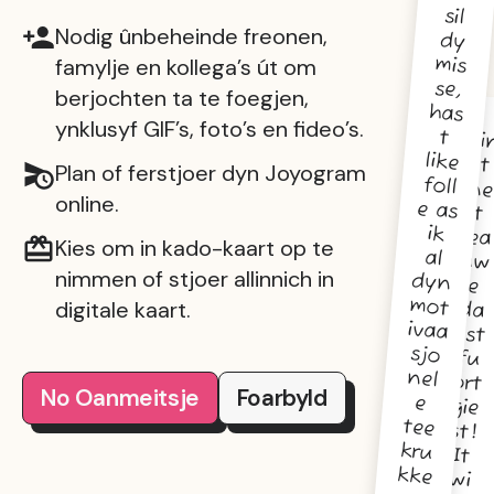
sil
Nodig ûnbeheinde freonen,
mis
famylje en kollega’s út om
berjochten ta te foegjen,
has
ynklusyf GIF’s, foto’s en fideo’s.
t
Ki
like
it
Plan of ferstjoer dyn Joyogram
ne
online.
t
ik
lea
Kies om in kado-kaart op te
al
uw
nimmen of stjoer allinnich in
e
digitale kaart.
da
tst
sjo
fu
ort
No Oanmeitsje
Foarbyld
e
gie
tee
st!
kru
It
kke
wi