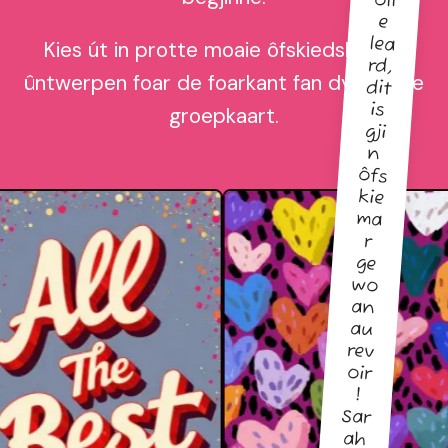
oll
e
lea
Kies út in protte moaie ôfskiedskaart-
rd,
ûntwerpen foar de foarkant fan dyn online
dit
is
groepkaart.
gji
n
ôfs
kie
ma
r
ge
wo
an
au
rev
oir
!
Sar
ah