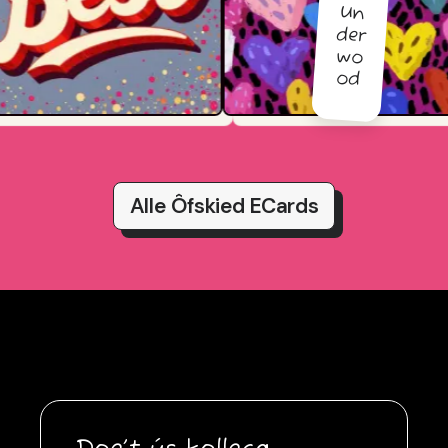
Un
der
wo
od
Alle Ôfskied ECards