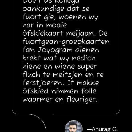
Doe’t ús kollega
oankundige dat se
fuort gie, woenen wy
har in moaie
ôfskiekaart meijaan. De
fuortgean-groepkaarten
fan Joyogram dienen
krekt wat wy nedich
hiene en wiene super
fluch te meitsjen en te
ferstjoeren! It makke
ôfskied nimmen folle
waarmer en fleuriger.
—
Anurag G.