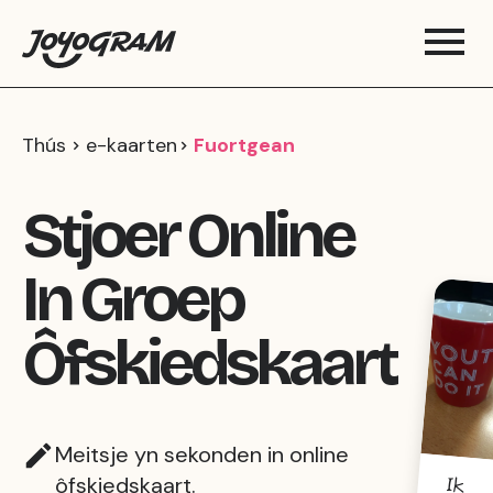
Thús
e-kaarten
Fuortgean
Stjoer Online
In Groep
Ôfskiedskaart
Meitsje yn sekonden in online
ôfskiedskaart.
Ik
dy
se,
foll
e as
dyn
mot
ivaa
nel