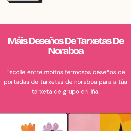
Máis Deseños De Tarxetas De
Noraboa
Escolle entre moitos fermosos deseños de
portadas de tarxetas de noraboa para a túa
tarxeta de grupo en liña.