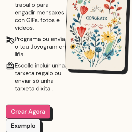
traballo para
engadir mensaxes
con GIFs, fotos e
vídeos.
Programa ou envía
o teu Joyogram en
liña.
Escolle incluír unha
tarxeta regalo ou
enviar só unha
tarxeta dixital.
Crear Agora
Exemplo