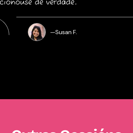
cionouse de verdade.
—
Susan F.