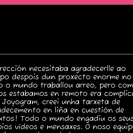
rección necesitaba agradecerlle ao
ipo despois dun proxecto enorme no
o o mundo traballou arreo, pero co
os estabamos en remoto era complic
 Joyogram, creei unha tarxeta de
adecemento en liña en cuestión de
utos! Todo o mundo engadiu os seu
pios vídeos e mensaxes. O noso equi