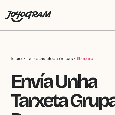
Inicio
Tarxetas electrónicas
Grazas
Envía Unha
Tarxeta Grupa