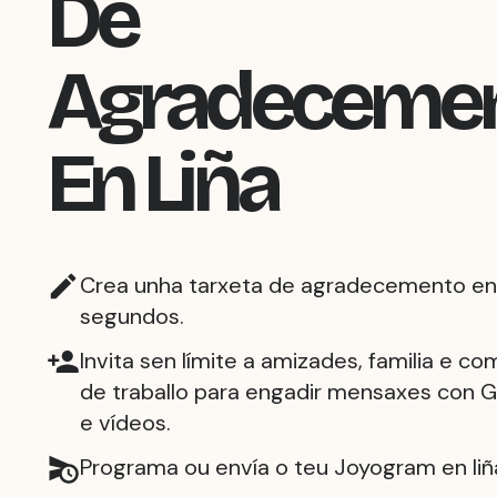
De
Agradeceme
En Liña
Crea unha tarxeta de agradecemento en 
segundos.
Invita sen límite a amizades, familia e c
de traballo para engadir mensaxes con GI
e vídeos.
Programa ou envía o teu Joyogram en liñ