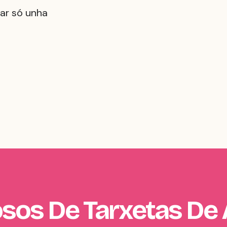
iar só unha
os De Tarxetas De