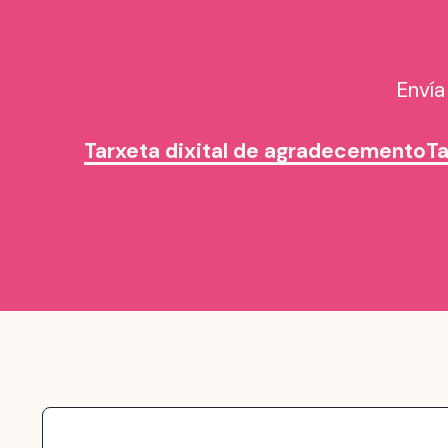
Envía
Tarxeta dixital de agradecemento
T