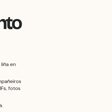
nto
liña en
ompañeiros
Fs, fotos
a.