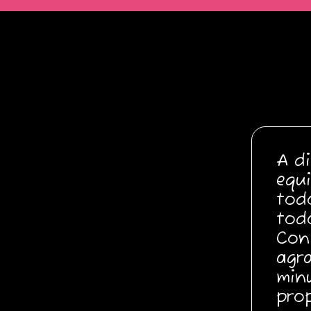
A di
equ
tod
tod
Con
agr
min
pro