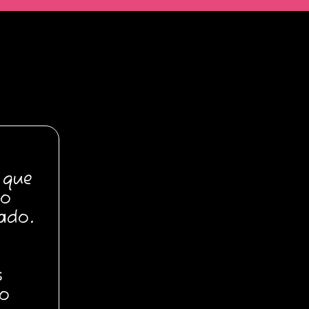
 que
mo
ado.
s
po