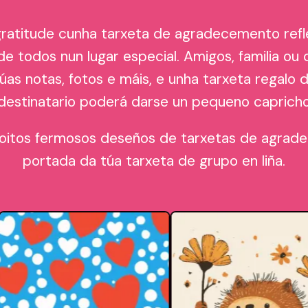
 gratitude cunha tarxeta de agradecemento refl
e todos nun lugar especial. Amigos, familia ou
súas notas, fotos e máis, e unha tarxeta regalo 
o destinatario poderá darse un pequeno capricho
moitos fermosos deseños de tarxetas de agrad
portada da túa tarxeta de grupo en liña.