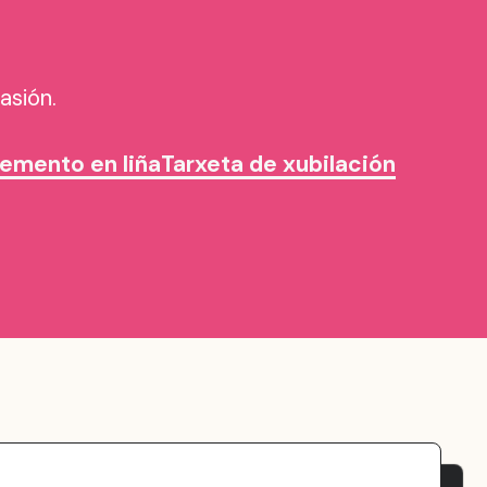
asión.
emento en liña
Tarxeta de xubilación