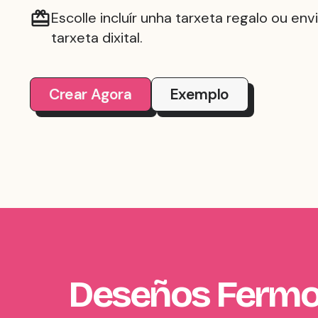
Escolle incluír unha tarxeta regalo ou env
tarxeta dixital.
Crear Agora
Exemplo
Deseños Fermos