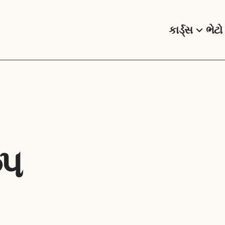
કાર્ડ્સ
ભેટો
ુપ