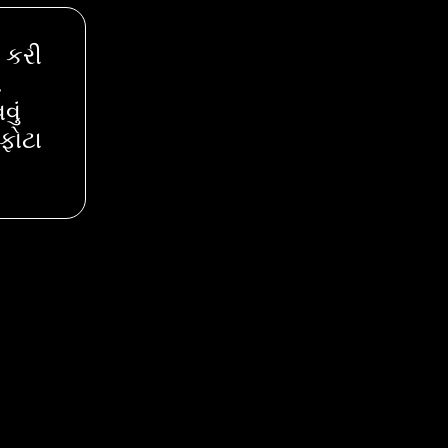
 કરી
.
ું
ફોટા