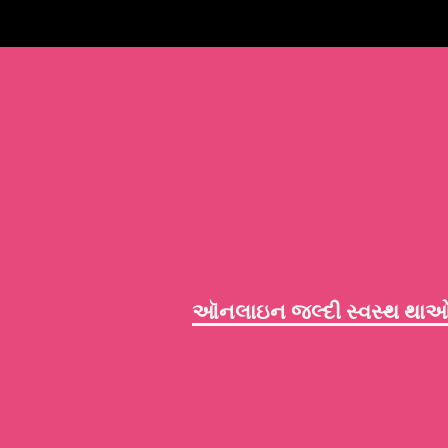
ઑનલાઇન જલ્દી સ્વસ્થ થાઓ 