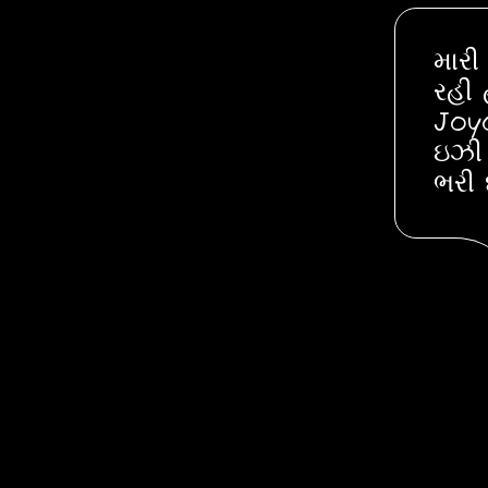
મારી
રહી 
Joyo
ઇઝી 
ભરી 