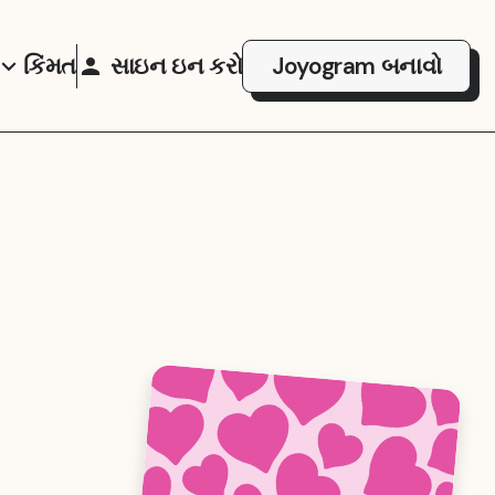
કિંમત
સાઇન ઇન કરો
Joyogram બનાવો