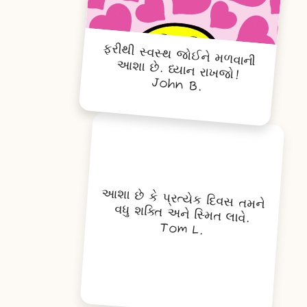
ફરીથી સ્વસ્થ જોઈને મળવાની
આ
શા છે. ધ્યાન રાખજો!
John B.
આશા છે કે પ્રત્યેક દિવસ તમને
વધુ શક્તિ અને સ્મિત લાવે.
Tom L.