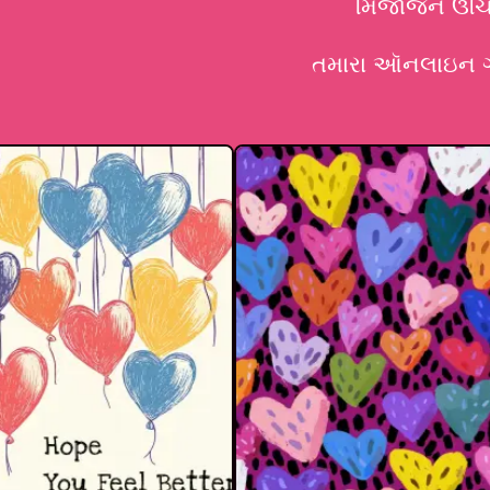
મિજાજને ઉચિત
તમારા ઑનલાઇન ગ્રુ