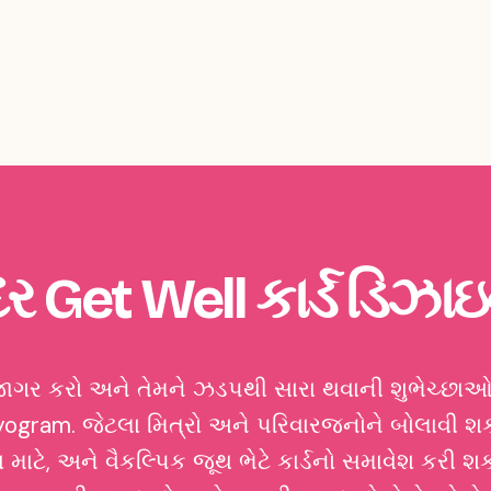
દર Get Well કાર્ડ ડિઝા
ાગર કરો અને તેમને ઝડપથી સારા થવાની શુભેચ્છ
yogram. જેટલા મિત્રો અને પરિવારજનોને બોલાવી શકો
ાટે, અને વૈકલ્પિક જૂથ ભેટે કાર્ડનો સમાવેશ કરી શકો