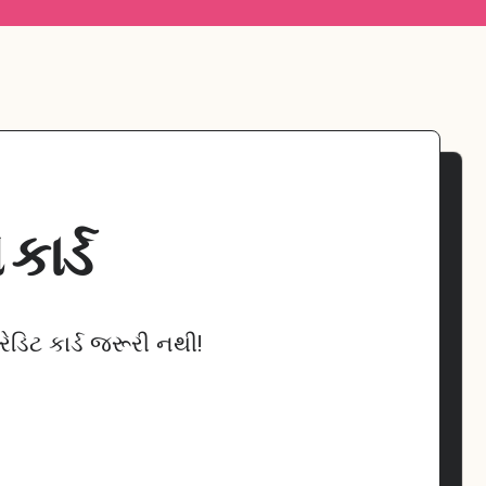
ઓ
કાર્ડ
ડિટ કાર્ડ જરૂરી નથી!