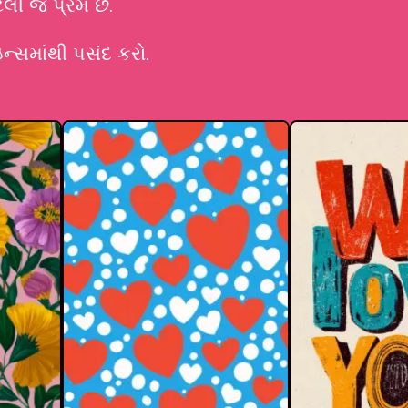
ી જ પ્રેમ છે.
ન્સમાંથી પસંદ કરો.