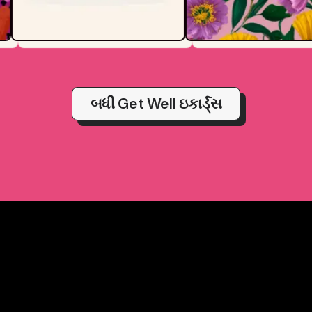
બધી Get Well ઇકાર્ડ્સ