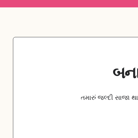
બના
તમારું જલ્દી સાજા થ