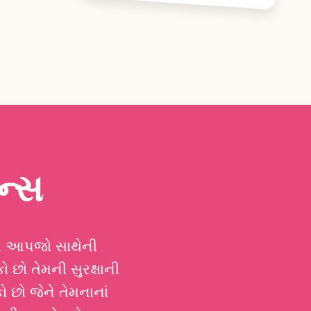
ઇન્સ
ાઓ આપજો સાથેની
 છો તેમની સુરક્ષાની
 છો જેને તેમનાનાં