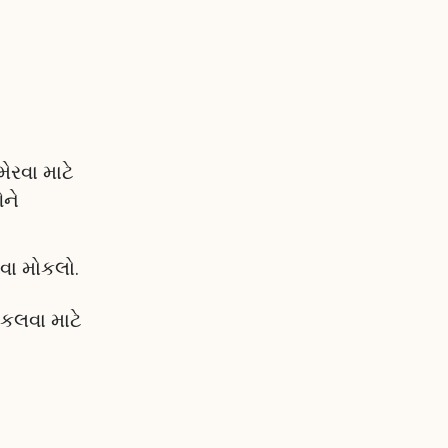
ેરવા માટે
ઓને
ા મોકલો.
ોકલવા માટે