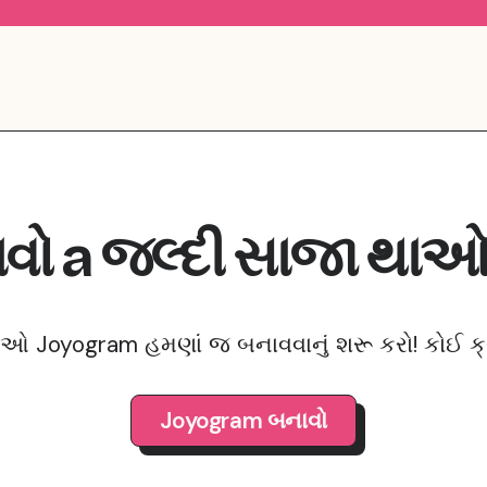
વો
a
જલ્દી સાજા થા
ાઓ Joyogram હમણાં જ બનાવવાનું શરૂ કરો! કોઈ ક્રે
Joyogram બનાવો