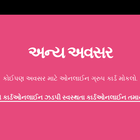
અન્ય અવસર
કોઈપણ અવસર માટે ઓનલાઈન ગ્રુપ કાર્ડ મોકલો.
કાર્ડ
ઓનલાઈન ઝડપી સ્વસ્થતા કાર્ડ
ઓનલાઈન તમારી 