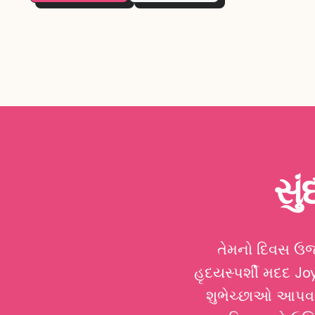
સું
તેમનો દિવસ ઉજ
હૃદયસ્પર્શી મદદ Jo
શુભેચ્છાઓ આપવા મ