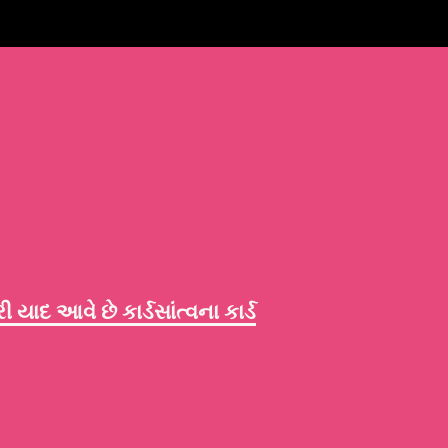
યાદ આવે છે કાર્ડ
સાંત્વના કાર્ડ