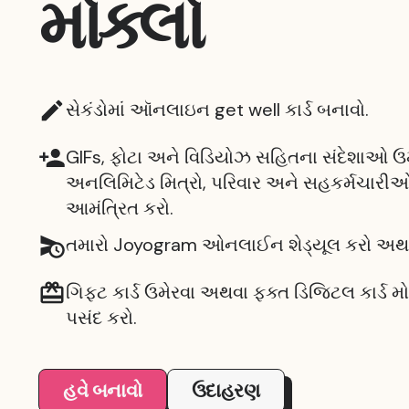
મોકલો
સેકંડોમાં ઑનલાઇન get well કાર્ડ બનાવો.
GIFs, ફોટા અને વિડિયોઝ સહિતના સંદેશાઓ ઉમ
અનલિમિટેડ મિત્રો, પરિવાર અને સહકર્મચારી
આમંત્રિત કરો.
તમારો Joyogram ઓનલાઈન શેડ્યૂલ કરો અથવ
ગિફ્ટ કાર્ડ ઉમેરવા અથવા ફક્ત ડિજિટલ કાર્ડ મ
પસંદ કરો.
હવે બનાવો
ઉદાહરણ