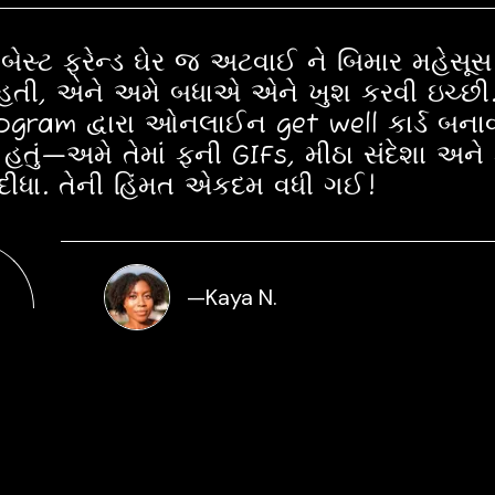
 બેસ્ટ ફ્રેન્ડ ઘેર જ અટવાઈ ને બિમાર મહેસૂસ
હતી, અને અમે બધાએ એને ખુશ કરવી ઇચ્છી
gram દ્વારા ઓનલાઈન get well કાર્ડ બનાવવ
હતું—અમે તેમાં ફની GIFs, મીઠા સંદેશા અને 
દીધા. તેની હિંમત એકદમ વધી ગઈ!
—
Kaya N.