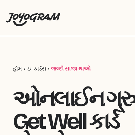
હોમ
ઇ-કાર્ડ્સ
જલ્દી સાજા થાઓ
ઓનલાઈન ગ્ર
Get Well કાર્ડ