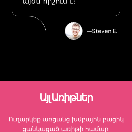
այժմ հիշում է։
—
Steven E.
Այլ Առիթներ
Ուղարկեք առցանց խմբային բացիկ
ցանկացած առիթի համար.