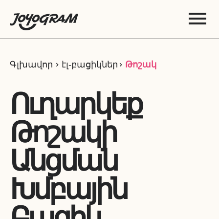
Գլխավոր
էլ‑բացիկներ
Թոշակ
Ուղարկեք
Թոշակի
Անցման
Խմբային
Բացիկ