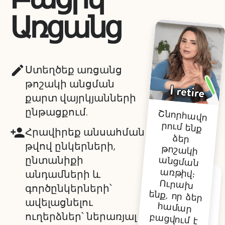
Առցանց
Ստեղծեք առցանց
թոշակի անցման
քարտ վայրկյանների
ընթացքում.
Շնորհավո
րում ենք
ձեր
թոշակի
անցման
առթիվ։
Ուրախ
ենք, որ ձեր
համար
բացվում է
այս նոր
Հրավիրեք անսահման
թվով ընկերների,
ընտանիքի
անդամների և
Առողջ
լուրը ձեր
թոշակին
և բոլոր
հիանալի
պահերին,
որոնք
առջևում
են։ Մենք
ձեզ
գրասենյա
կում
կպակասե
գործընկերների՝
ավելացնելու
ուղերձներ՝ ներառյալ