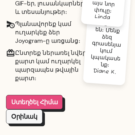
GIF-եր, լուսանկարներ
փուլը։
և տեսանյութեր։
Linda
Պլանավորեք կամ
ուղարկեք ձեր
Joyogram-ը առցանց։
Ընտրեք ներառել նվեր
քարտ կամ ուղարկել
նք։
պարզապես թվային
Diane K.
քարտ։
Ստեղծել Հիմա
Օրինակ