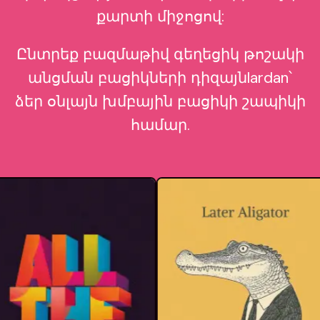
քարտի միջոցով:
Ընտրեք բազմաթիվ գեղեցիկ թոշակի
անցման բացիկների դիզայնlardan՝
ձեր օնլայն խմբային բացիկի շապիկի
համար.