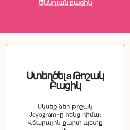
Ծննդյան բացիկ
Ստեղծել
a
Թոշակ
Բացիկ
Սկսեք ձեր թոշակ
Joyogram-ը հենց հիմա։
Վճարային քարտ պետք