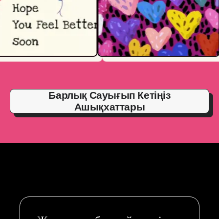
Барлық Сауығып Кетіңіз
Ашықхаттары