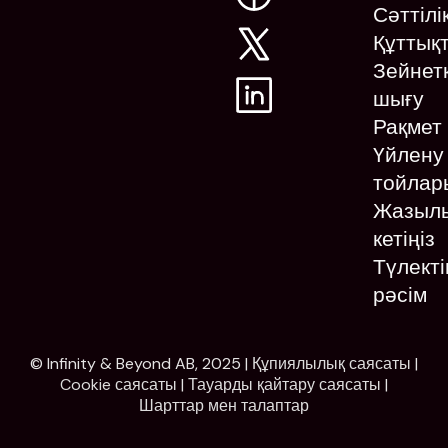
Сәттілі
Құттық
Зейнет
шығу
Рақмет
Үйлену
тойлар
Жазыл
кетіңіз
Түлекті
рәсім
© Infinity & Beyond AB, 2025 |
Құпиялылық саясаты
|
Cookie саясаты
|
Тауарды қайтару саясаты
|
Шарттар мен талаптар