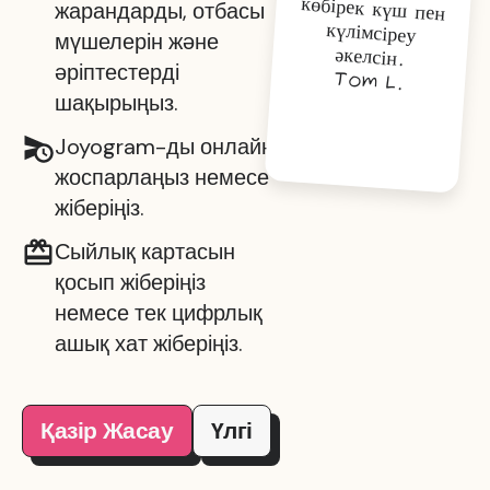
жарандарды, отбасы
мүшелерін және
әкелсін.
әріптестерді
Tom L.
шақырыңыз.
Joyogram-ды онлайн
жоспарлаңыз немесе
жіберіңіз.
Сыйлық картасын
қосып жіберіңіз
немесе тек цифрлық
ашық хат жіберіңіз.
Қазір Жасау
Үлгі