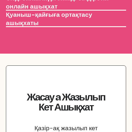
онлайн ашықхат
Қуаныш-қайғыға ортақтасу
ашықхаты
Жасау
a
Жазылып
Кет
Ашықхат
Қазір-ақ жазылып кет