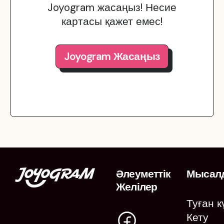
Joyogram жасаңыз! Несие
картасы қажет емес!
Joyogram Жасаңыз
Әлеуметтік
Мысал
Желілер
Туған 
Кету