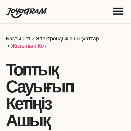
Басты бет
Электрондық ашықхаттар
Жазылып Кет
Топтық
Сауығып
Кетіңіз
Ашық