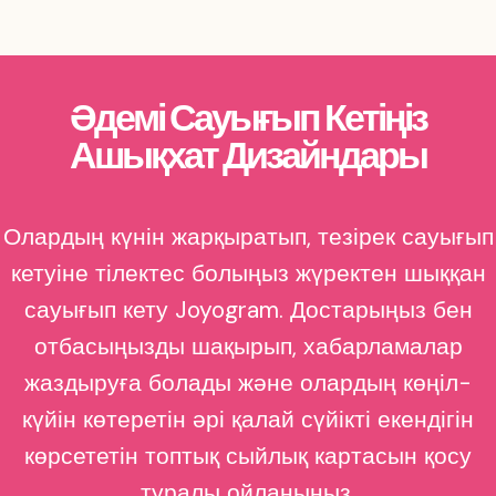
Әдемі Сауығып Кетіңіз
Ашықхат Дизайндары
Олардың күнін жарқыратып, тезірек сауығып
кетуіне тілектес болыңыз жүректен шыққан
сауығып кету Joyogram. Достарыңыз бен
отбасыңызды шақырып, хабарламалар
жаздыруға болады және олардың көңіл-
күйін көтеретін әрі қалай сүйікті екендігін
көрсететін топтық сыйлық картасын қосу
туралы ойланыңыз.