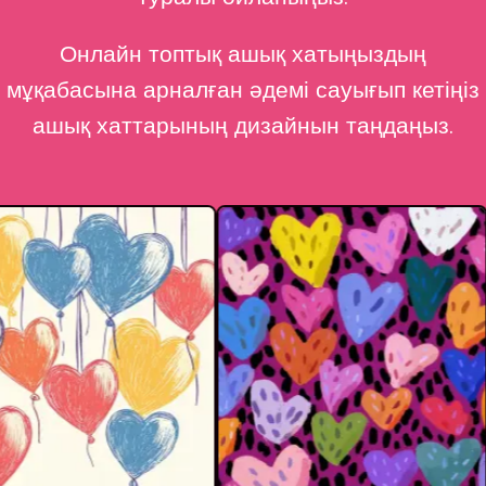
Онлайн топтық ашық хатыңыздың
мұқабасына арналған әдемі сауығып кетіңіз
ашық хаттарының дизайнын таңдаңыз.