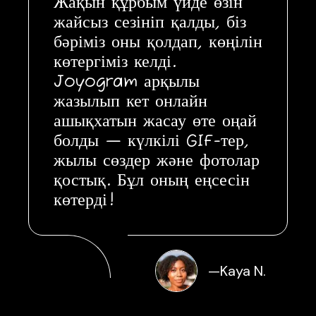
Жақын құрбым үйде өзін
жайсыз сезініп қалды, біз
бәріміз оны қолдап, көңілін
көтергіміз келді.
Joyogram арқылы
жазылып кет онлайн
ашықхатын жасау өте оңай
болды — күлкілі GIF-тер,
жылы сөздер және фотолар
қостық. Бұл оның еңсесін
көтерді!
—
Kaya N.