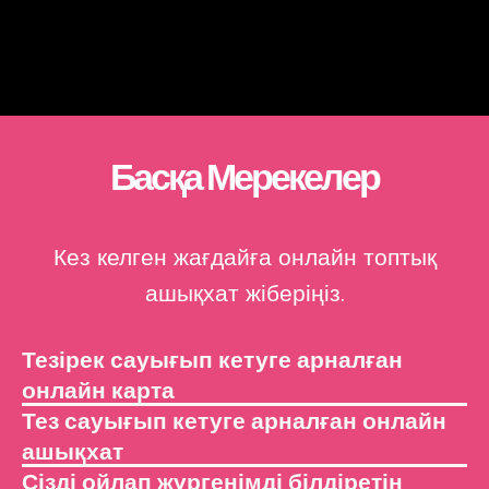
Басқа Мерекелер
Кез келген жағдайға онлайн топтық
ашықхат жіберіңіз.
Тезірек сауығып кетуге арналған
онлайн карта
Тез сауығып кетуге арналған онлайн
ашықхат
Сізді ойлап жүргенімді білдіретін