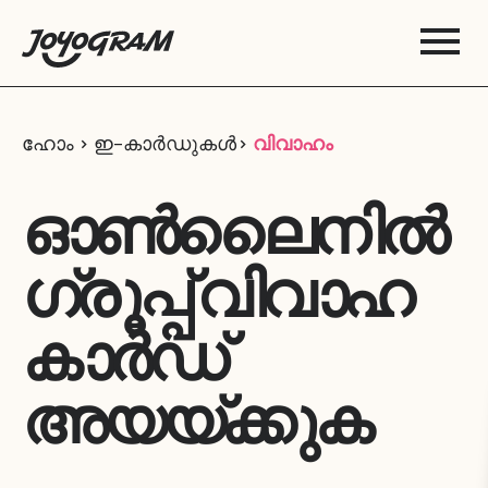
ഹോം
ഇ-കാർഡുകൾ
വിവാഹം
ഓൺലൈനിൽ
ഗ്രൂപ്പ് വിവാഹ
കാർഡ്
അയയ്ക്കുക