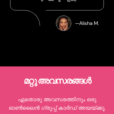
—
Alisha M.
മറ്റു അവസരങ്ങൾ
ഏതൊരു അവസരത്തിനും ഒരു
ഓൺലൈൻ ഗ്രൂപ്പ് കാർഡ് അയയ്ക്കൂ.