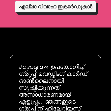
എല്ലാ വിവാഹ ഇകാർഡുകൾ
Joyogram ഉപയോഗിച്ച്
ഗ്രൂപ്പ് വെഡ്ഡിംഗ് കാർഡ്
ഓൺലൈനായി
സൃഷ്ടിക്കുന്നത്
അസാധാരണമായി
എളുപ്പം! ഞങ്ങളുടെ
ഗ്രൂപ്പിന് ഹിലേറിയസ്