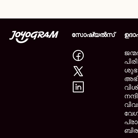
സോഷ്യൽസ്
ഉദ
ജന്
പിര
ശു
അഭി
വിശ
നന്ദി
വിവ
വേഗ
പ്രാ
ബിര