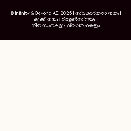
© Infinity & Beyond AB, 2025 |
സ്വകാര്യതാ നയം
|
കുക്കി നയം
|
റിട്ടേൺസ് നയം
|
നിബന്ധനകളും വ്യവസ്ഥകളും