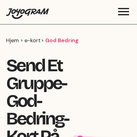
Hjem
e-kort
God Bedring
Send Et
Gruppe-
God-
Bedring-
Kort På