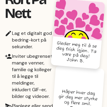
Nett
Lag et digitalt god
bedring-kort på
Gleder meg til å se
deg frisk igjen. Ta
sekunder.
vare på deg!
Inviter ubegrenset
John B.
mange venner,
familie og kolleger
til å legge til
meldinger,
inkludert GIF-er,
Håper hver dag
gir deg mer styrke
bilder og videoer.
og flere smil.
Planlegg eller send