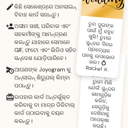
କିଛି ସେକେଣ୍ଡ୍‌ରେ ଅନଲାଇନ୍
ବିବାହ କାର୍ଡ ସଜାନ୍ତୁ।
ତୁମ ଦୁଇଙ୍କ
ପାଇଁ ମୁଁ ବହୁତ
ଖୁସି! ତୁମର
ସୁନ୍ଦର ଦିନର
ପ୍ରତ୍ୟେ
କ
ପଳକୁ ଉପଭୋ
ଗ
ଅସୀମ ସଖୀ, ପରିବାର ଏବଂ
ସହକର୍ମୀଙ୍କୁ ଆମନ୍ତ୍ରଣ
କରନ୍ତୁ ଯାହାରେ ସେମାନେ
GIF, ଫଟୋ ଏବଂ ଭିଡିଓ ସହିତ
ସନ୍ଦେଶ ଯୋଡ଼ିପାରିବେ।
କର। 💍
ବିବାହରେ ବନ୍ଧା
ହେବା ପାଇଁ
ଅଭିନନ୍ଦନ!
ତୁମେ ମିଶି
ଯେଉଁ ସୁନ୍ଦର
କାମଗୁଡ଼ିକ
କରିବ,
ସେଗୁଡ଼ିକୁ
ଦେଖିବାକୁ
ଅପେକ୍ଷା
Rachel K.
ଆପଣଙ୍କ Joyogram କୁ
ଅନ୍ଲାଇନ୍ ଶିଡ୍ଯୁଲ୍ କିମ୍ବା
ପଠାନ୍ତୁ।
ଉପହାର କାର୍ଡ ଅନ୍ତର୍ଭୁକ୍ତ
କରିବାକୁ ବା ମାତ୍ର ଡିଜିଟାଲ୍
କାର୍ଡ ପଠାଇବାକୁ ଚୟନ
କରନ୍ତୁ।
କରୁଛି।