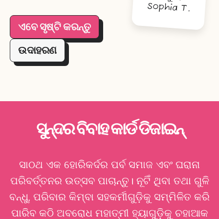
Sophia T.
ଏବେ ସୃଷ୍ଟି କରନ୍ତୁ
ଉଦାହରଣ
ସୁନ୍ଦର ବିବାହ କାର୍ଡ ଡିଜାଇନ୍
ସାଠଥ ଏକ ହୋରିକର୍ଦର ପର୍ବ ସମାଜ ଏବଂ ଘରାନା
ପରିବର୍ତ୍ତନର ଉତ୍ସବ ପାଚାନ୍ତୁ। ନୂଟିଁ ଥିବା ତଥା ଗୁଳି
ବନ୍ଧୁ, ପରିବାର କିମ୍ବା ସହକର୍ମୀଗୁଡ଼ିକୁ ସମ୍ମିଳିତ କରି
ପାରିବ କଠି ଅବରୋଧ ମହାତ୍ମୀ ହ୍ୟାଗୁଡ଼ିକୁ ଚହାଆକ