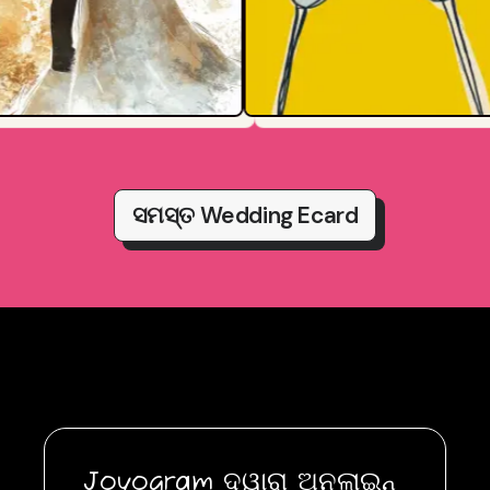
ସମସ୍ତ Wedding Ecard
Joyogram ଦ୍ୱାରା ଅନଲାଇନ୍