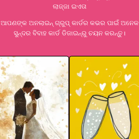
ଲାଜ୍ଜା ଇଏତା
ଆପଣଙ୍କ ଅନଲାଇନ୍ ଗ୍ରୁପ୍ କାର୍ଡର କଭର ପାଇଁ ଅନେକ
ସୁନ୍ଦର ବିବାହ କାର୍ଡ ଡିଜାଇନ୍‌ରୁ ଚୟନ କରନ୍ତୁ।