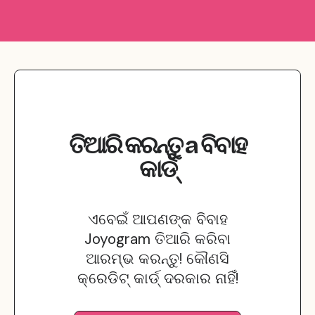
ତିଆରି କରନ୍ତୁ
a
ବିବାହ
କାର୍ଡ୍
ଏବେଇଁ ଆପଣଙ୍କ ବିବାହ
Joyogram ତିଆରି କରିବା
ଆରମ୍ଭ କରନ୍ତୁ! କୌଣସି
କ୍ରେଡିଟ୍ କାର୍ଡ୍ ଦରକାର ନାହିଁ!