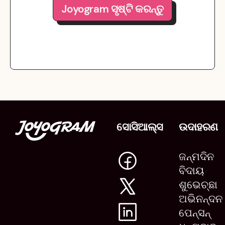
Joyogram ସୃଷ୍ଟି କରନ୍ତୁ
ସୋସିଆଲ୍ସ
ଉଦାହରଣ
ଜନ୍ମଦିନ
ବିଦାୟ
ଶୁଭେଚ୍ଛା
ଅଭିନନ୍ଦନ
ପେନ୍ସନ୍