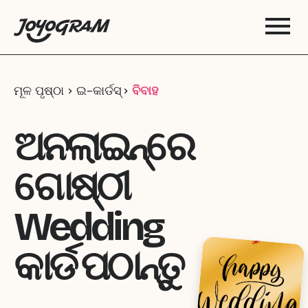
ମୂଳ ପୃଷ୍ଠା
ଇ-କାର୍ଡସ୍
ବିବାହ
ଅନଲାଇନ୍‌ରେ
ଗୋଷ୍ଠୀ
Wedding
କାର୍ଡ ପଠାନ୍ତୁ