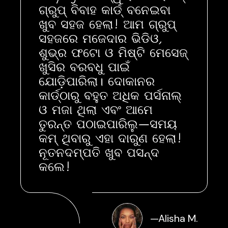
ଗ୍ରୁପ୍ ବିବାହ କାର୍ଡ୍ ବନେଇବା
ଖୁବ ସହଜ ହେଲା! ଆମ ଗ୍ରୁପ୍
ସହଜରେ ମଜେଦାର ଭିଡିଓ,
ଶୁଭ୍ର ଫଟୋ ଓ ମିଷ୍ଟି ମେସେଜ୍
ଖୁସିର ବରବଧୁ ପାଇଁ
ଯୋଡ଼ିପାରିଲା। ଦୋକାନର
କାର୍ଡ୍‌ଠାରୁ ବହୁତ ଅଧିକ ପର୍ସନାଲ୍
ଓ ମଜା ଥିଲା ଏବଂ ଆମେ
ତୁରନ୍ତ ପଠାଇପାରିଲୁ—ସମୟ
କମ୍ ଥିବାରୁ ଏହା ଦାରୁଣ ହେଲା!
ନୂତନଦମ୍ପତି ଖୁବ ପସନ୍ଦ
କଲେ!
—
Alisha M.