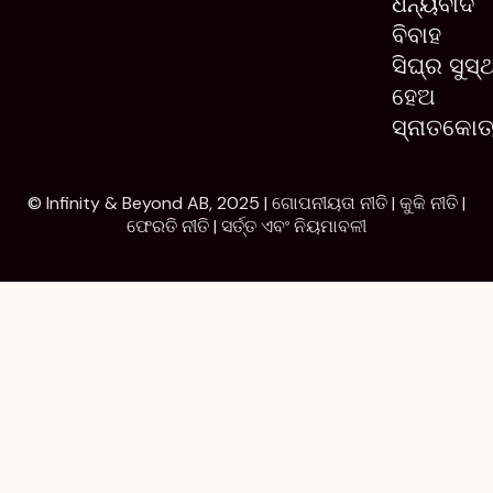
ଧନ୍ୟବାଦ
ବିବାହ
ସିଘ୍ର ସୁସ୍
ହେଅ
ସ୍ନାତକୋତ
© Infinity & Beyond AB, 2025 |
ଗୋପନୀୟତା ନୀତି
|
କୁକି ନୀତି
|
ଫେରତି ନୀତି
|
ସର୍ତ୍ତ ଏବଂ ନିୟମାବଳୀ