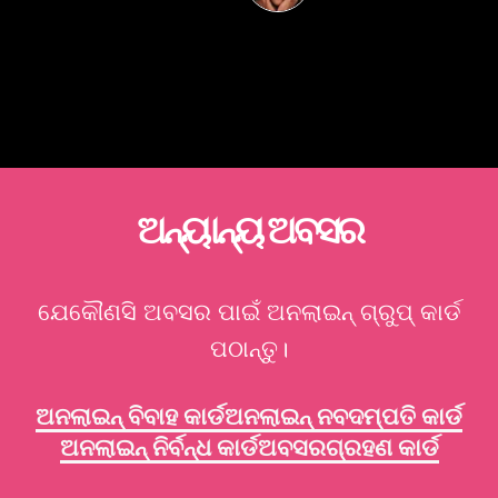
ଅନ୍ୟାନ୍ୟ ଅବସର
ଯେକୌଣସି ଅବସର ପାଇଁ ଅନଲାଇନ୍ ଗ୍ରୁପ୍ କାର୍ଡ
ପଠାନ୍ତୁ।
ଅନଲାଇନ୍ ବିବାହ କାର୍ଡ
ଅନଲାଇନ୍ ନବଦମ୍ପତି କାର୍ଡ
ଅନଲାଇନ୍ ନିର୍ବନ୍ଧ କାର୍ଡ
ଅବସରଗ୍ରହଣ କାର୍ଡ