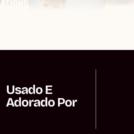
dida!
Desejo a
apo
Feliz aniversário
Usado E
Adorado Por