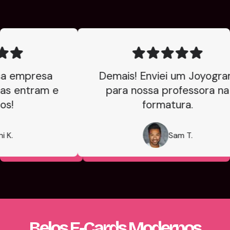
 empresa
Demais! Enviei um Joyogram
 entram e
para nossa professora na
!
formatura.
.
Sam T.
Belos E‑cards Modernos