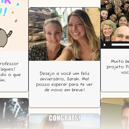
Muito b
rofessor
projeto P
 Jaques!
voc
Desejo a você um feliz
udo o que
aniversário, Sarah. Mal
im.
posso esperar para te ver
de novo em breve!