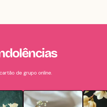
ndolências
artão de grupo online.