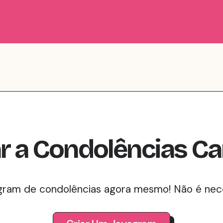
r
a
Condolências
Ca
ram de condolências agora mesmo! Não é nece