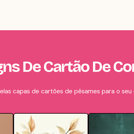
gns De Cartão De Co
belas capas de cartões de pêsames para o seu c