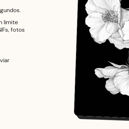
egundos.
 limite
IFs, fotos
viar