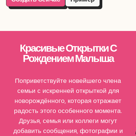
Красивые Открытки С
Рождением Малыша
Поприветствуйте новейшего члена
семьи с искренней открыткой для
новорождённого, которая отражает
радость этого особенного момента.
Друзья, семья или коллеги могут
добавить сообщения, фотографии и