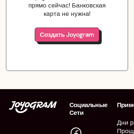
прямо сейчас! Банковская
карта не нужна!
Создать Joyogram
Социальные
Прим
Сети
Дни 
Прощ