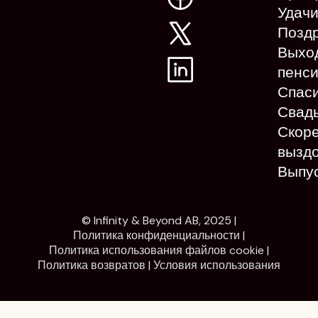
Удач
Позд
Выхо
пенс
Спас
Свад
Скор
вызд
Выпу
© Infinity & Beyond AB, 2025 |
Политика конфиденциальности
|
Политика использования файлов cookie
|
Политика возвратов
|
Условия использования