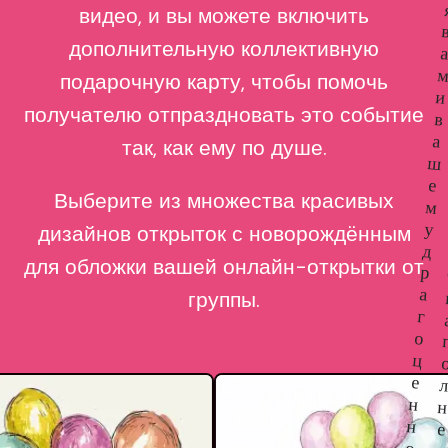
видео, и вы можете включить
дополнительную коллективную
подарочную карту, чтобы помочь
и
получателю отпраздновать это событие
в
а
так, как ему по душе.
ш
е
Выберите из множества красивых
м
у
дизайнов открыток с новорождённым
д
для обложки вашей онлайн-открытки от
р
а
группы.
г
о
ц
е
н
н
е