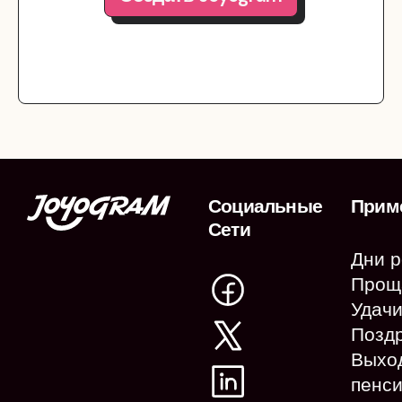
Социальные
Прим
Сети
Дни 
Прощ
Удач
Позд
Выхо
пенс