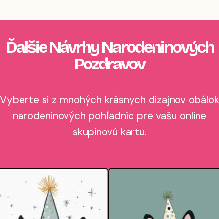
Ďalšie Návrhy Narodeninových
Pozdravov
Vyberte si z mnohých krásnych dizajnov obálok
narodeninových pohľadníc pre vašu online
skupinovú kartu.