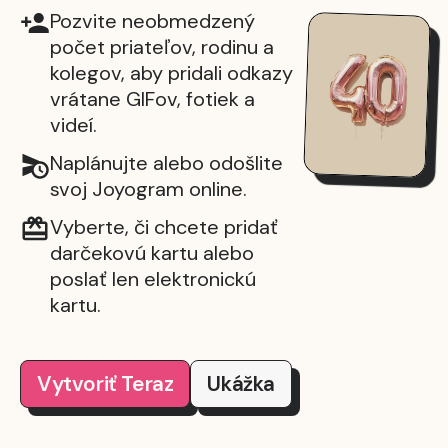
Pozvite neobmedzený
počet priateľov, rodinu a
kolegov, aby pridali odkazy
vrátane GIFov, fotiek a
videí.
Naplánujte alebo odošlite
svoj Joyogram online.
Vyberte, či chcete pridať
darčekovú kartu alebo
poslať len elektronickú
kartu.
Vytvoriť Teraz
Ukážka