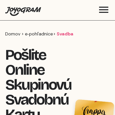
Domov
e‑pohľadnice
Svadba
Pošlite
Online
Skupinovú
Svadobnú
Kartu