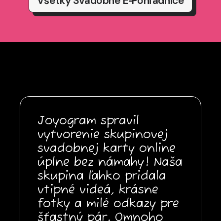
Všetky Svadobné E‑pohľadnice
Joyogram spravil
vytvorenie skupinovej
svadobnej karty online
úplne bez námahy! Naša
skupina ľahko pridala
vtipné videá, krásne
fotky a milé odkazy pre
šťastný pár. Omnoho