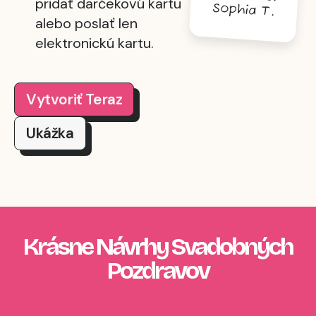
pridať darčekovú kartu
Sophia T.
alebo poslať len
elektronickú kartu.
Vytvoriť Teraz
Ukážka
Krásne Návrhy Svadobných
Pozdravov