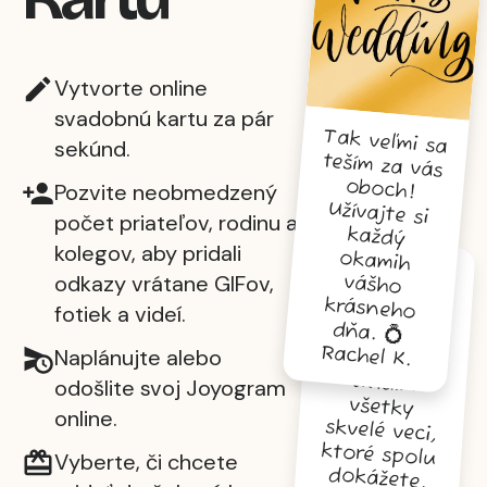
Vytvorte online
svadobnú kartu za pár
Tak veľmi sa
teším za vás
oboch!
Užívajte si
každý
okamih
vášho
krásneho
sekúnd.
Pozvite neobmedzený
počet priateľov, rodinu a
kolegov, aby pridali
odkazy vrátane GIFov,
Gratulujem
k svadbe!
Nemôžem sa
dočkať, až
uvidím
všetky
skvelé veci,
ktoré spolu
fotiek a videí.
dňa. 💍
Rachel K.
Naplánujte alebo
odošlite svoj Joyogram
online.
Vyberte, či chcete
dokážete.