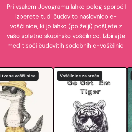
Pri vsakem Joyogramu lahko poleg sporočil
izberete tudi čudovito naslovnico e-
voščilnice, ki jo lahko (po želji) pošljete z
vašo spletno skupinsko voščilnico. Izbirajte
med tisoči čudovitih sodobnih e-voščilnic.
ne voščilnice
Voščilnice za srečo
Bož