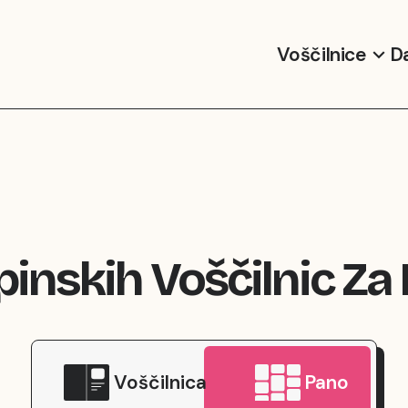
Voščilnice
Da
pinskih Voščilnic Za
Voščilnica
Pano