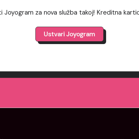
ti Joyogram za nova služba takoj! Kreditna karti
Ustvari Joyogram