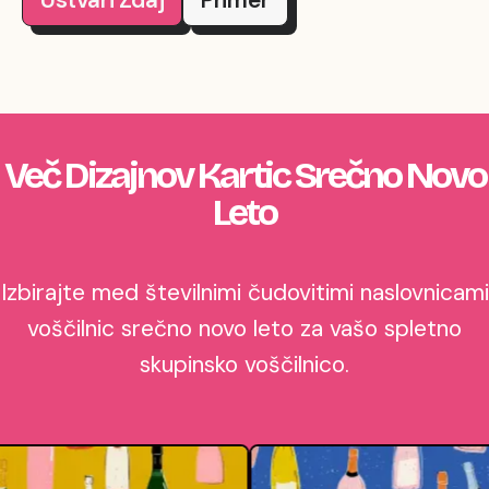
Ustvari Zdaj
Primer
Več Dizajnov Kartic Srečno Novo
Leto
Izbirajte med številnimi čudovitimi naslovnicami
voščilnic srečno novo leto za vašo spletno
skupinsko voščilnico.