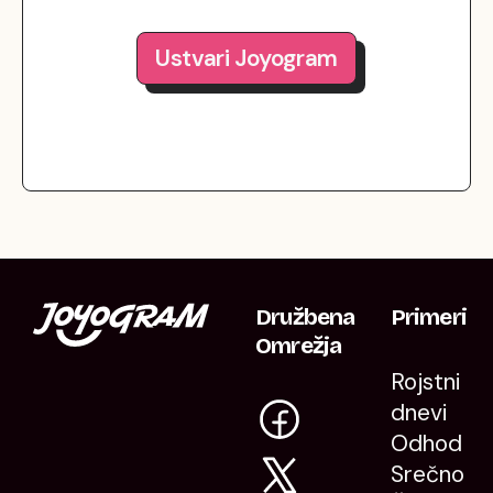
Ustvari Joyogram
Družbena
Primeri
Omrežja
Rojstni
dnevi
Odhod
Srečno