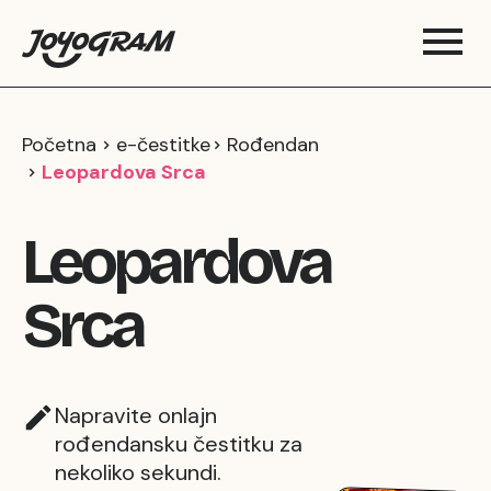
Početna
e-čestitke
Rođendan
Leopardova Srca
Leopardova
Srca
Napravite onlajn
rođendansku čestitku za
nekoliko sekundi.