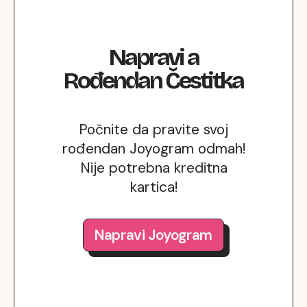
Napravi
a
Rođendan
Čestitka
Počnite da pravite svoj
rođendan Joyogram odmah!
Nije potrebna kreditna
kartica!
Napravi Joyogram