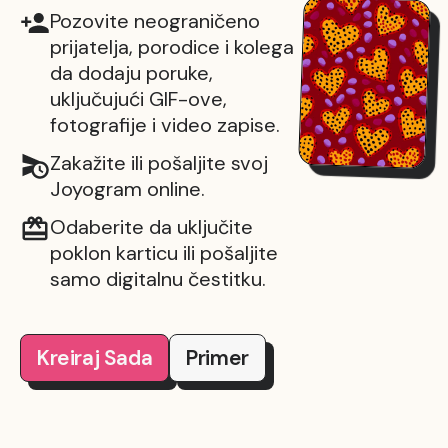
Pozovite neograničeno
prijatelja, porodice i kolega
da dodaju poruke,
uključujući GIF-ove,
fotografije i video zapise.
Zakažite ili pošaljite svoj
Joyogram online.
Odaberite da uključite
poklon karticu ili pošaljite
samo digitalnu čestitku.
Kreiraj Sada
Primer