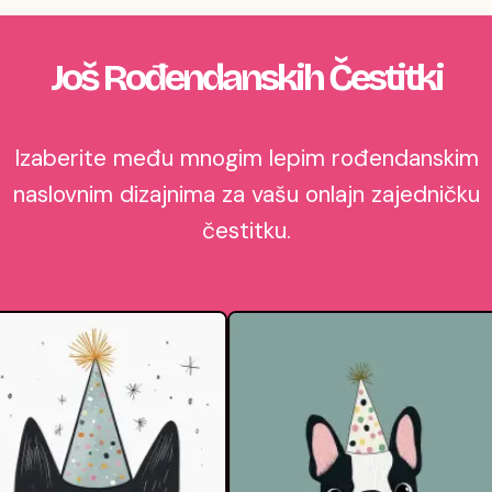
Još Rođendanskih Čestitki
Izaberite među mnogim lepim rođendanskim
naslovnim dizajnima za vašu onlajn zajedničku
čestitku.