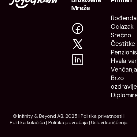
Društvene
Primeri
Mreže
Rođenda
Odlazak
Srećno
Čestitke
Penzioni
Hvala va
Venčanja
Brzo
ozdravlje
Diplomir
© Infinity & Beyond AB, 2025 |
Politika privatnosti
|
Politika kolačića
|
Politika povraćaja
|
Uslovi korišćenja