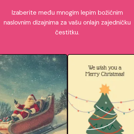
Izaberite među mnogim lepim božićnim
naslovnim dizajnima za vašu onlajn zajedničku
čestitku.