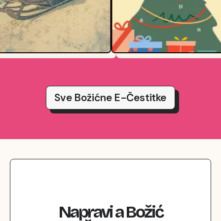
Sve Božićne E-Čestitke
Napravi
a
Božić