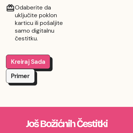
Odaberite da
uključite poklon
karticu ili pošaljite
samo digitalnu
čestitku.
Kreiraj Sada
Primer
Još Božićnih Čestitki