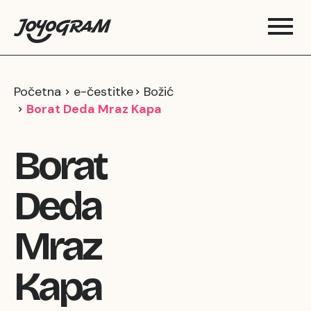
Početna
e-čestitke
Božić
Borat Deda Mraz Kapa
Borat
Deda
Mraz
Kapa