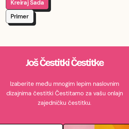
Kreiraj Sada
Primer
Još Čestitki Čestitke
Izaberite među mnogim lepim naslovnim
dizajnima čestitki Čestitamo za vašu onlajn
zajedničku čestitku.