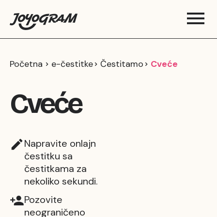
Početna
e-čestitke
Čestitamo
Cveće
Cveće
Napravite onlajn
čestitku sa
čestitkama za
nekoliko sekundi.
Pozovite
neograničeno