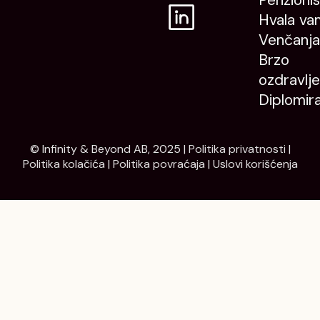
Penzioni
Hvala va
Venčanja
Brzo
ozdravlje
Diplomir
© Infinity & Beyond AB, 2025 |
Politika privatnosti
|
Politika kolačića
|
Politika povraćaja
|
Uslovi korišćenja