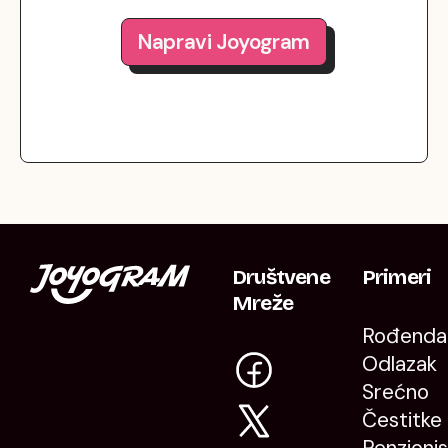
Napravi Joyogram
Društvene
Primeri
Mreže
Rođenda
Odlazak
Srećno
Čestitke