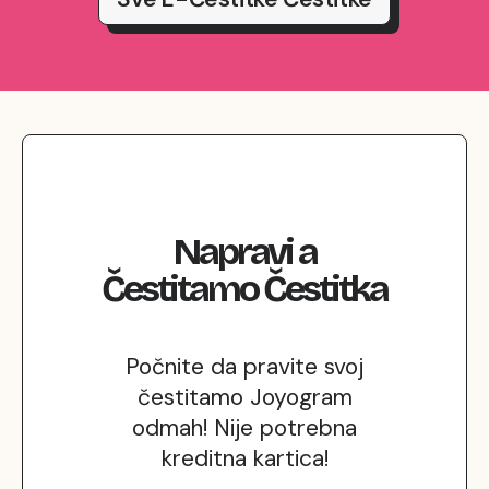
Napravi
a
Čestitamo
Čestitka
Počnite da pravite svoj
čestitamo Joyogram
odmah! Nije potrebna
kreditna kartica!