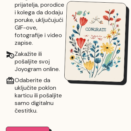
prijatelja, porodice
i kolega da dodaju
poruke, uključujući
GIF-ove,
fotografije i video
zapise.
Zakažite ili
pošaljite svoj
Joyogram online.
Odaberite da
uključite poklon
karticu ili pošaljite
samo digitalnu
čestitku.