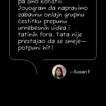
pa smo koristili
Joyogram da napravimo
zabavnu onlajn grupnu
čestitku prepunu
urnebesnih videa i
tatinih fora. Tata nije
prestajao da se smeje—
potpuni hit!
—
Susan F.