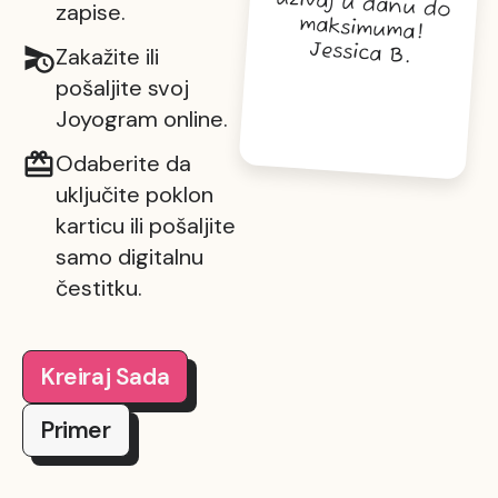
zapise.
maksimuma!
Jessica B.
Zakažite ili
pošaljite svoj
Joyogram online.
Odaberite da
uključite poklon
karticu ili pošaljite
samo digitalnu
čestitku.
Kreiraj Sada
Primer