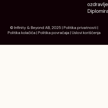
ozdravlje
Diplomir
© Infinity & Beyond AB, 2025 |
Politika privatnosti
|
Politika kolačića
|
Politika povraćaja
|
Uslovi korišćenja