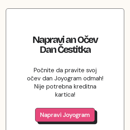
Napravi
an
Očev
Dan
Čestitka
Počnite da pravite svoj
očev dan Joyogram odmah!
Nije potrebna kreditna
kartica!
Napravi Joyogram