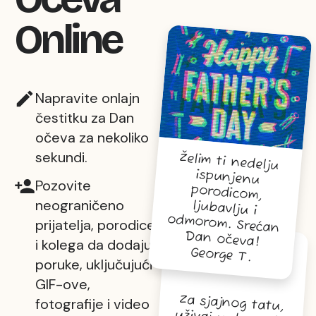
Online
Napravite onlajn
čestitku za Dan
očeva za nekoliko
sekundi.
Želim ti nedelju
ispunjenu
porodicom,
ljubavlju i
odmorom. Srećan
Pozovite
neograničeno
prijatelja, porodice
Dan očeva!
i kolega da dodaju
George T.
poruke, uključujući
GIF-ove,
Za sjajnog tatu,
uživaj u danu do
fotografije i video