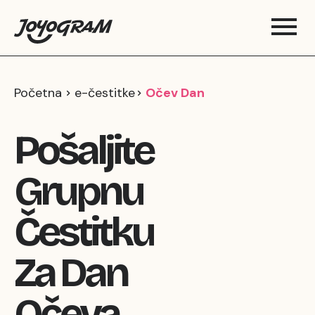
Početna
e-čestitke
Očev Dan
Pošaljite
Grupnu
Čestitku
Za Dan
Očeva