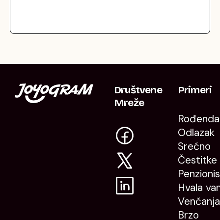
Društvene
Primeri
Mreže
Rođenda
Odlazak
Srećno
Čestitke
Penzioni
Hvala va
Venčanja
Brzo