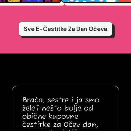
Sve E-Čestitke Za Dan Očeva
Braća, sestre i ja smo
želeli nešto bolje od
obične kupovne
čestitke za Očev dan,