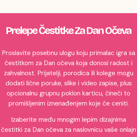
Prelepe Čestitke Za Dan Očeva
Proslavite posebnu ulogu koju primalac igra sa
čestitkom za Dan očeva koja donosi radost i
zahvalnost. Prijatelji, porodica ili kolege mogu
dodati lične poruke, slike i video zapise, plus
opcionalnu grupnu poklon karticu, čineći to
promišljenim iznenađenjem koje će ceniti.
Izaberite među mnogim lepim dizajnima
čestitki za Dan očeva za naslovnicu vaše onlajn