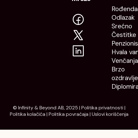
Rođenda
Odlazak
Srećno
Čestitke
Penzioni
Hvala va
Venčanja
Brzo
ozdravlje
Diplomir
© Infinity & Beyond AB, 2025 |
Politika privatnosti
|
Politika kolačića
|
Politika povraćaja
|
Uslovi korišćenja