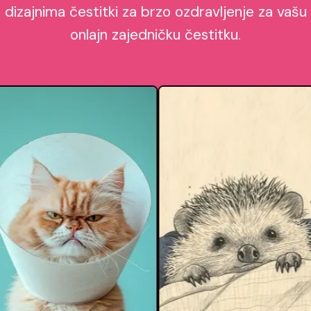
dizajnima čestitki za brzo ozdravljenje za vašu
onlajn zajedničku čestitku.