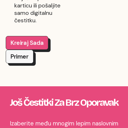
karticu ili pošaljite
samo digitalnu
čestitku.
Kreiraj Sada
Primer
Još Čestitki Za Brz Oporavak
Izaberite među mnogim lepim naslovnim