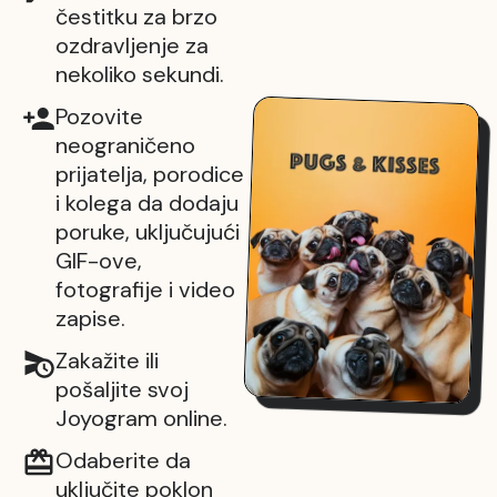
čestitku za brzo
ozdravljenje za
nekoliko sekundi.
Pozovite
neograničeno
prijatelja, porodice
i kolega da dodaju
poruke, uključujući
GIF-ove,
fotografije i video
zapise.
Zakažite ili
pošaljite svoj
Joyogram online.
Odaberite da
uključite poklon