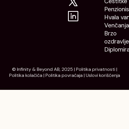
Čestitke
Penzioni
Hvala va
Venčanja
Brzo
ozdravlje
Diplomir
© Infinity & Beyond AB, 2025 |
Politika privatnosti
|
Politika kolačića
|
Politika povraćaja
|
Uslovi korišćenja