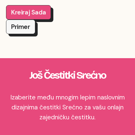
Kreiraj Sada
Primer
Još Čestitki Srećno
Izaberite među mnogim lepim naslovnim
dizajnima čestitki Srećno za vašu onlajn
zajedničku čestitku.