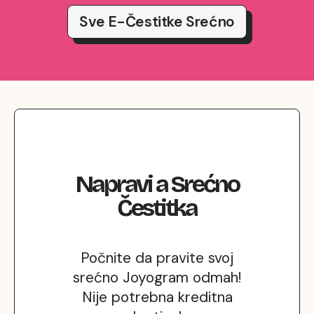
Sve E-Čestitke Srećno
Napravi
a
Srećno
Čestitka
Počnite da pravite svoj
srećno Joyogram odmah!
Nije potrebna kreditna