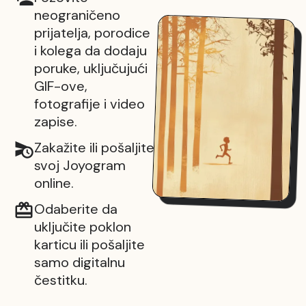
neograničeno
prijatelja, porodice
i kolega da dodaju
poruke, uključujući
GIF-ove,
fotografije i video
zapise.
Zakažite ili pošaljite
svoj Joyogram
online.
Odaberite da
uključite poklon
karticu ili pošaljite
samo digitalnu
čestitku.