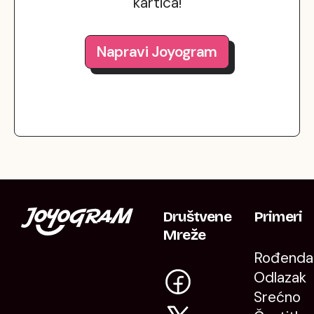
kartica!
Napravi Joyogram
Društvene
Primeri
Mreže
Rođenda
Odlazak
Srećno