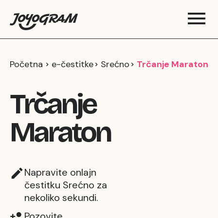
Početna
e-čestitke
Srećno
Trčanje Maraton
Trčanje
Maraton
Napravite onlajn
čestitku Srećno za
nekoliko sekundi.
Pozovite