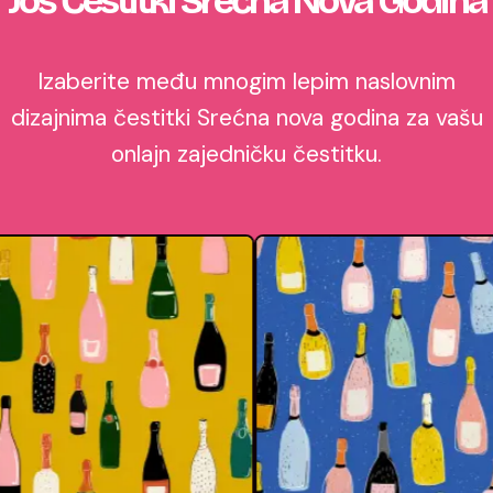
Još Čestitki Srećna Nova Godina
Izaberite među mnogim lepim naslovnim
dizajnima čestitki Srećna nova godina za vašu
onlajn zajedničku čestitku.