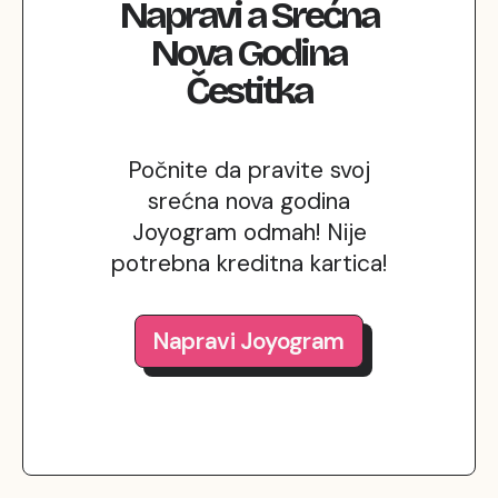
Napravi
a
Srećna
Nova Godina
Čestitka
Počnite da pravite svoj
srećna nova godina
Joyogram odmah! Nije
potrebna kreditna kartica!
Napravi Joyogram