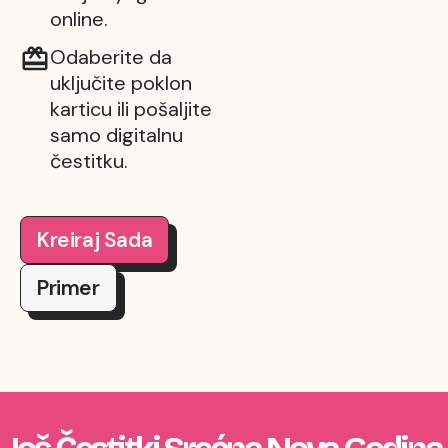
online.
Odaberite da
uključite poklon
karticu ili pošaljite
samo digitalnu
čestitku.
Kreiraj Sada
Primer