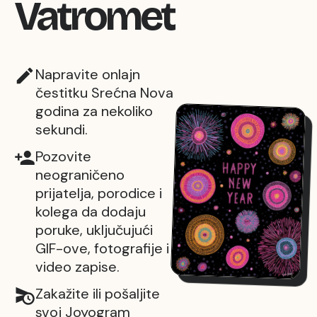
Vatromet
Napravite onlajn
čestitku Srećna Nova
godina za nekoliko
sekundi.
Pozovite
neograničeno
prijatelja, porodice i
kolega da dodaju
poruke, uključujući
GIF-ove, fotografije i
video zapise.
Zakažite ili pošaljite
svoj Joyogram