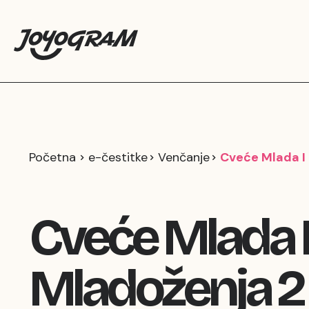
Početna
e-čestitke
Venčanje
Cveće Mlada I
Cveće Mlada 
Mladoženja 2