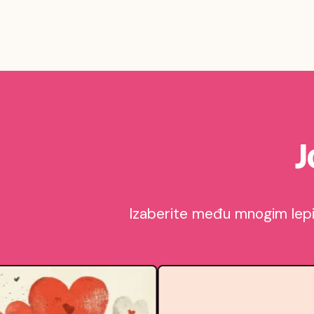
J
Izaberite među mnogim lepim