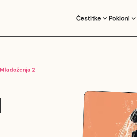
Čestitke
Pokloni
 Mladoženja 2
I