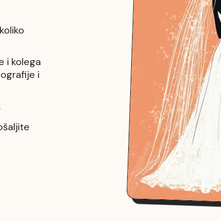
koliko
e i kolega
ografije i
.
ošaljite