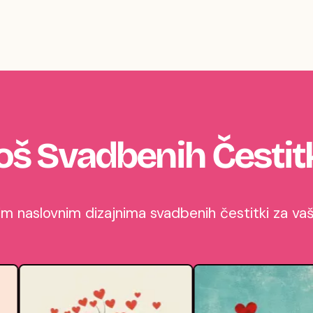
oš Svadbenih Čestit
 naslovnim dizajnima svadbenih čestitki za vašu