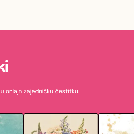
ki
 onlajn zajedničku čestitku.