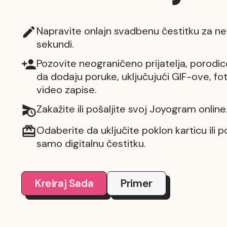
Napravite onlajn svadbenu čestitku za ne
sekundi.
Pozovite neograničeno prijatelja, porodic
da dodaju poruke, uključujući GIF-ove, fot
video zapise.
Zakažite ili pošaljite svoj Joyogram online
Odaberite da uključite poklon karticu ili p
samo digitalnu čestitku.
Kreiraj Sada
Primer