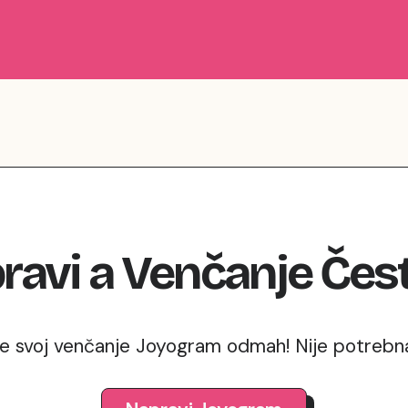
ravi
a
Venčanje
Čest
te svoj venčanje Joyogram odmah! Nije potrebna 