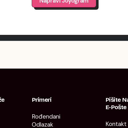
Napravi Joyogram
že
Primeri
Pišite 
E‑pošte
Rođendani
Kontakt
Odlazak