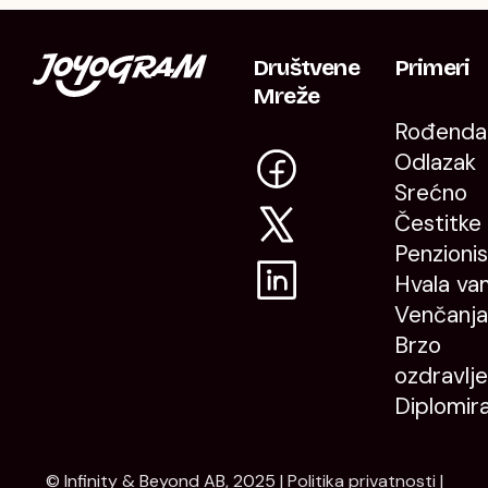
Društvene
Primeri
Mreže
Rođenda
Odlazak
Srećno
Čestitke
Penzioni
Hvala va
Venčanja
Brzo
ozdravlje
Diplomir
© Infinity & Beyond AB, 2025 |
Politika privatnosti
|