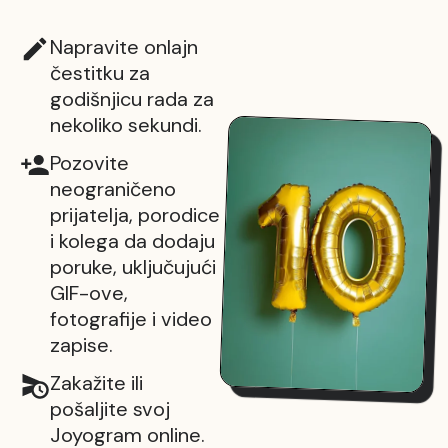
Napravite onlajn
čestitku za
godišnjicu rada za
nekoliko sekundi.
Pozovite
neograničeno
prijatelja, porodice
i kolega da dodaju
poruke, uključujući
GIF-ove,
fotografije i video
zapise.
Zakažite ili
pošaljite svoj
Joyogram online.