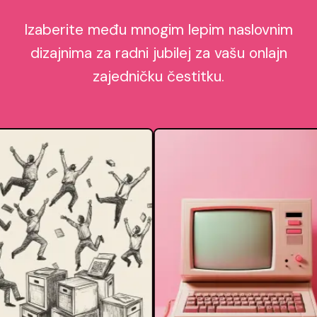
Izaberite među mnogim lepim naslovnim
dizajnima za radni jubilej za vašu onlajn
zajedničku čestitku.