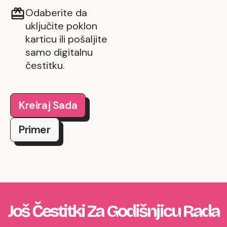
Odaberite da
uključite poklon
karticu ili pošaljite
samo digitalnu
čestitku.
Kreiraj Sada
Primer
Još Čestitki Za Godišnjicu Rada