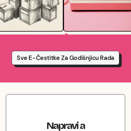
Sve E-Čestitke Za Godišnjicu Rada
Napravi
a