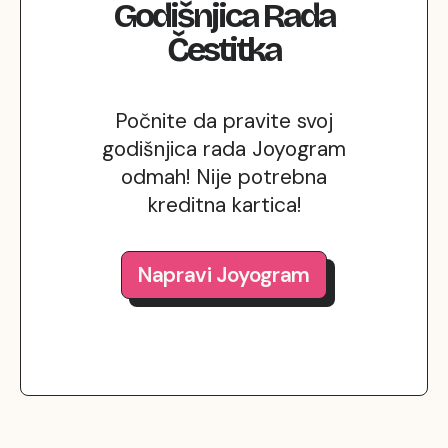
Godišnjica Rada
Čestitka
Počnite da pravite svoj
godišnjica rada Joyogram
odmah! Nije potrebna
kreditna kartica!
Napravi Joyogram