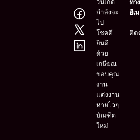
วันเกิด
ทาง
กำลังจะ
อีเ
ไป
โชคดี
ติด
ยินดี
ด้วย
เกษียณ
ขอบคุณ
งาน
แต่งงาน
หายไวๆ
บัณฑิต
ใหม่