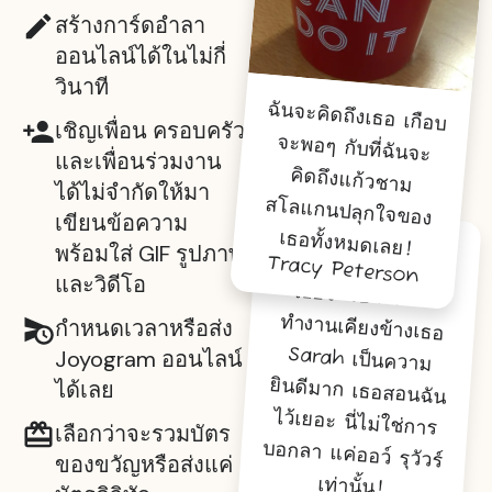
สร้างการ์ดอำลา
ออนไลน์ได้ในไม่กี่
วินาที
ฉันจะคิดถึงเธอ เกือบ
จะพอๆ กับที่ฉันจะ
คิดถึงแก้วชาม
สโลแกนปลุกใจของ
เชิญเพื่อน ครอบครัว
และเพื่อนร่วมงาน
ได้ไม่จำกัดให้มา
เขียนข้อความ
เธอทั้งหมดเลย!
พร้อมใส่ GIF รูปภาพ
ไม่อยากเชื่อเลยว่า
เธอจะไป การได้
ทำงานเคียงข้างเธอ
Sarah เป็นความ
ยินดีมาก เธอสอนฉัน
ไว้เยอะ นี่ไม่ใช่การ
บอกลา แค่ออว์ รุวัวร์
Tracy Peterson
และวิดีโอ
กำหนดเวลาหรือส่ง
Joyogram ออนไลน์
ได้เลย
เลือกว่าจะรวมบัตร
ของขวัญหรือส่งแค่
เท่านั้น!