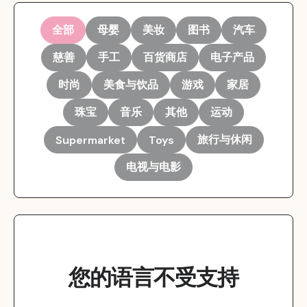
全部
母婴
美妆
图书
汽车
慈善
手工
百货商店
电子产品
时尚
美食与饮品
游戏
家居
珠宝
音乐
其他
运动
旅行与休闲
Supermarket
Toys
电视与电影
您的语言不受支持