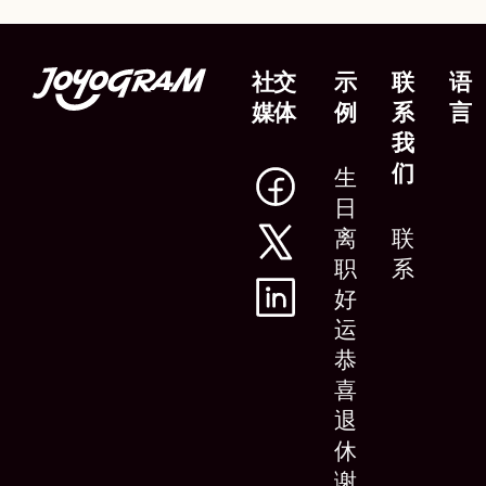
社交
示
联
语
媒体
例
系
言
我
们
生
日
离
联
职
系
好
运
恭
喜
退
休
谢