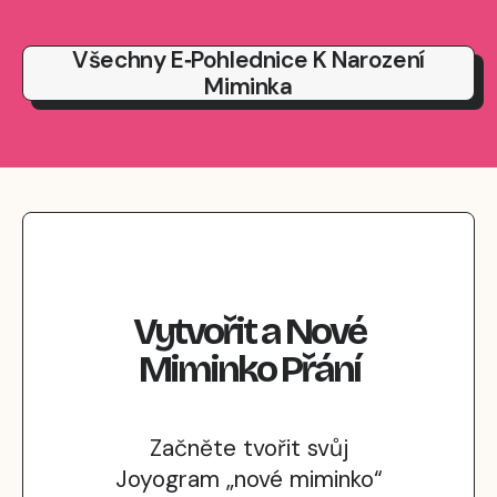
Všechny E‑pohlednice K Narození
Miminka
Vytvořit
a
Nové
Miminko
Přání
Začněte tvořit svůj
Joyogram „nové miminko“