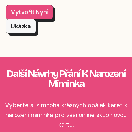
Vytvořit Nyní
Ukázka
Další Návrhy Přání K Narození
Miminka
Vyberte si z mnoha krásných obálek karet k
narození miminka pro vaši online skupinovou
kartu.