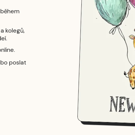
a během
a kolegů,
eí.
nline.
ebo poslat