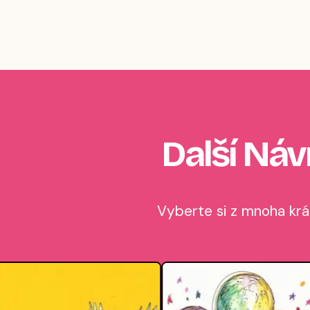
Další Náv
Vyberte si z mnoha krás