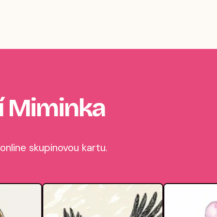
ní Miminka
online skupinovou kartu.