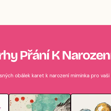
rhy Přání K Naroze
ných obálek karet k narození miminka pro vaši 