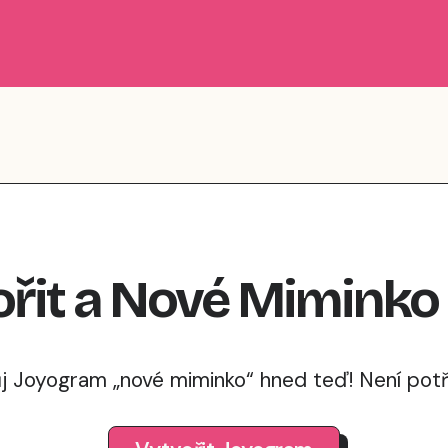
řit
a
Nové Miminko
ůj Joyogram „nové miminko“ hned teď! Není potře