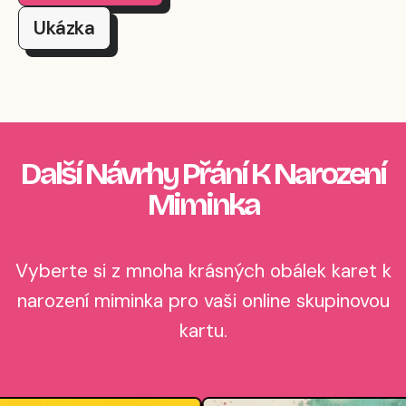
Ukázka
Další Návrhy Přání K Narození
Miminka
Vyberte si z mnoha krásných obálek karet k
narození miminka pro vaši online skupinovou
kartu.