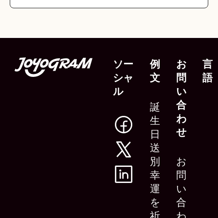
ソー
例
お
言
シャ
文
問
語
ル
い
合
誕
わ
生
せ
日
送
別
お
幸
問
運
い
を
合
祈
わ