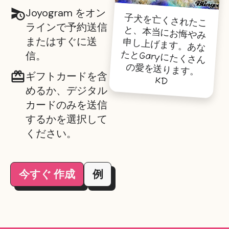
Joyogram をオン
子犬を亡くされたこ
と、本当にお悔やみ
申し上げます。あな
たとGaryにたくさん
ラインで予約送信
またはすぐに送
信。
の愛を送ります。
ギフトカードを含
KD
めるか、デジタル
カードのみを送信
するかを選択して
ください。
今すぐ 作成
例