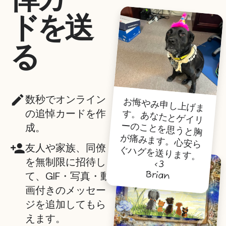
ドを送
る
数秒でオンライン
お悔やみ申し上げま
す。あなたとゲイリ
ーのことを思うと胸
が痛みます。心安ら
ぐハグを送ります。
の追悼カードを作
成。
友人や家族、同僚
を無制限に招待し
<3
Brian
て、GIF・写真・動
画付きのメッセー
ジを追加してもら
えます。