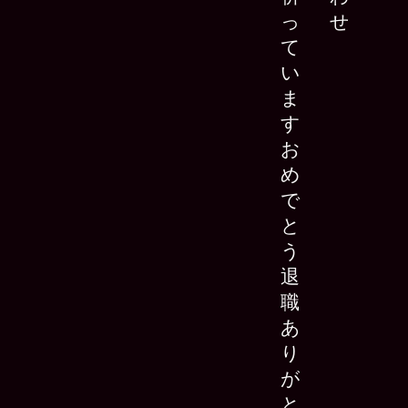
っ
せ
て
い
ま
す
お
め
で
と
う
退
職
あ
り
が
と