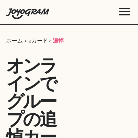
ホーム
eカード
追悼
オンラ
インで
グルー
プの追
悼カー